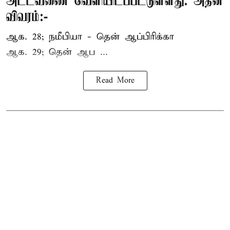
அட்டவணை வெளியிடப்பட்டுள்ளது. அதன்
விவரம்:-
ஆக. 28; நமீபியா - தென் ஆப்பிரிக்கா
ஆக. 29; தென் ஆப ...
Read More