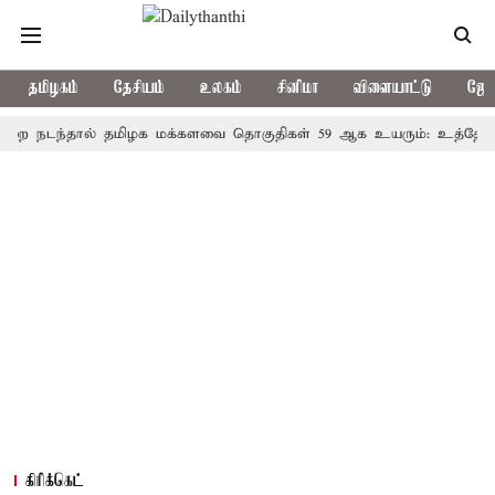
தமிழகம்
தேசியம்
உலகம்
சினிமா
விளையாட்டு
ஜோத
்தால் தமிழக மக்களவை தொகுதிகள் 59 ஆக உயரும்: உத்தேச பட்டிய
கிரிக்கெட்