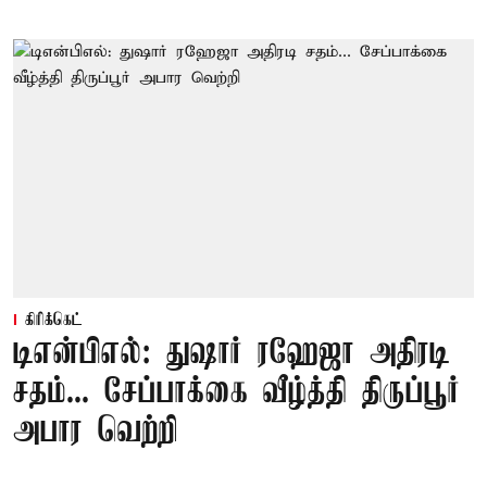
கிரிக்கெட்
டிஎன்பிஎல்: துஷார் ரஹேஜா அதிரடி
சதம்... சேப்பாக்கை வீழ்த்தி திருப்பூர்
அபார வெற்றி