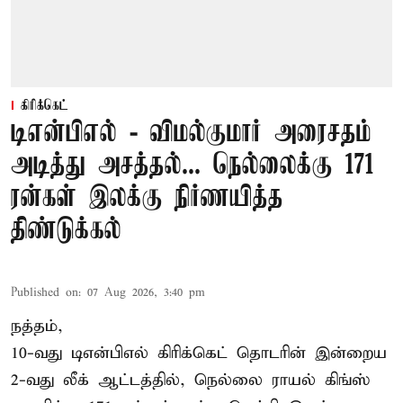
கிரிக்கெட்
டிஎன்பிஎல் - விமல்குமார் அரைசதம்
அடித்து அசத்தல்... நெல்லைக்கு 171
ரன்கள் இலக்கு நிர்ணயித்த
திண்டுக்கல்
Published on
:
07 Aug 2026, 3:40 pm
நத்தம்,
10-வது
டிஎன்பிஎல்
கிரிக்கெட் தொடரின் இன்றைய
2-வது லீக் ஆட்டத்தில், நெல்லை ராயல் கிங்ஸ்