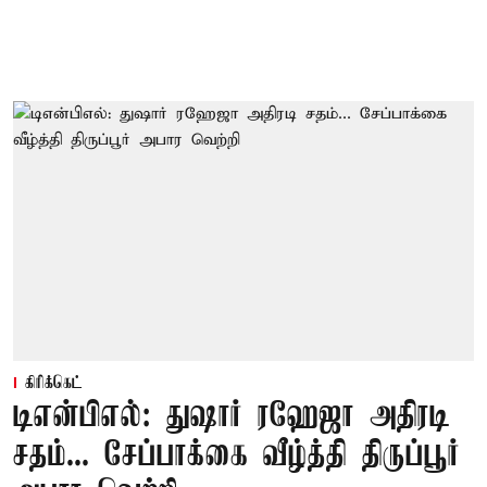
கிரிக்கெட்
டிஎன்பிஎல்: துஷார் ரஹேஜா அதிரடி
சதம்... சேப்பாக்கை வீழ்த்தி திருப்பூர்