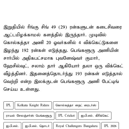
இறுதியில் ரிங்கு சிங் 49 (29) ரன்களுடன் கடைசிவரை
ஆட்டமிழக்காமல் களத்தில் இருந்தார். முடிவில்
கொல்கத்தா அணி 20 ஓவர்களில் 4 விக்கெட்டுகளை
இழந்து 192 ரன்கள் எடுத்தது. பெங்களூரு அணியின்
சார்பில் அதிகபட்சமாக புவனேஷ்வர் குமார்,
ஹேசில்வுட், சலாம் தார் ஆகியோர் தலா ஒரு விக்கெட்
வீழ்த்தினர். இதனைத்தொடர்ந்து 193 ரன்கள் எடுத்தால்
வெற்றி என்ற இலக்குடன் பெங்களூரு அணி பேட்டிங்
செய்ய உள்ளது.
IPL
Kolkata Knight Riders
கொல்கத்தா நைட் ரைடர்ஸ்
ராயல் சேலஞ்சர்ஸ் பெங்களூரு
IPL Cricket
ஐ.பி.எல். கிரிக்கெட்
ஐ.பி.எல்.
ஐ.பி.எல். தொடர்
Royal Challengers Bangaluru
IPL 2026