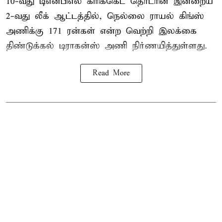
10-வது
டிஎன்பிஎல்
கிரிக்கெட் தொடரின் இன்றைய
2-வது லீக் ஆட்டத்தில், நெல்லை ராயல் கிங்ஸ்
அணிக்கு 171 ரன்கள் என்ற வெற்றி இலக்கை
திண்டுக்கல் டிராகன்ஸ் அணி நிர்ணயித்துள்ளது.
Read More