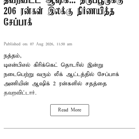
தவறவிட்ட ஆஷிக்... திருப்பூருக்கு
206 ரன்கள் இலக்கு நிர்ணயித்த
சேப்பாக்
Published on
:
07 Aug 2026, 11:50 am
நத்தம்,
டிஎன்பிஎல்
கிரிக்கெட் தொடரில் இன்று
நடைபெற்று வரும் லீக் ஆட்டத்தில் சேப்பாக்
அணியின் ஆஷிக் 2 ரன்களில் சதத்தை
தவறவிட்டார்.
Read More