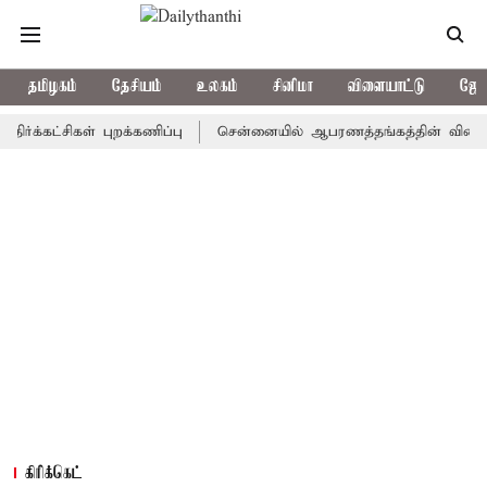
தமிழகம்
தேசியம்
உலகம்
சினிமா
விளையாட்டு
ஜோத
ட்சிகள் புறக்கணிப்பு
சென்னையில் ஆபரணத்தங்கத்தின் விலை சவரனுக்கு
கிரிக்கெட்