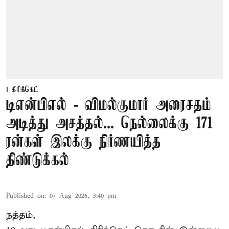
கிரிக்கெட்
டிஎன்பிஎல் - விமல்குமார் அரைசதம்
அடித்து அசத்தல்... நெல்லைக்கு 171
ரன்கள் இலக்கு நிர்ணயித்த
திண்டுக்கல்
Published on
:
07 Aug 2026, 3:40 pm
நத்தம்,