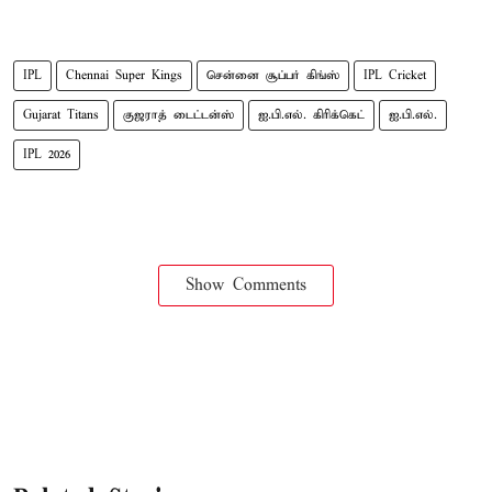
IPL
Chennai Super Kings
சென்னை சூப்பர் கிங்ஸ்
IPL Cricket
Gujarat Titans
குஜராத் டைட்டன்ஸ்
ஐ.பி.எல். கிரிக்கெட்
ஐ.பி.எல்.
IPL 2026
Show Comments