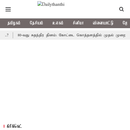
தமிழகம்
தேசியம்
உலகம்
சினிமா
விளையாட்டு
ஜோத
80-வது சுதந்திர தினம்: கோட்டை கொத்தளத்தில் முதல் முறையாக தேசிய
கிரிக்கெட்