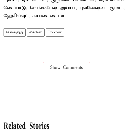
ஷெப்பர்டு, வெங்கடேஷ் அய்யர், புவனேஷ்வர் குமார்,
ஹேசில்வுட், சுயாஷ் ஷர்மா.
பெங்களூரு
லக்னோ
Lucknow
Show Comments
Related Stories