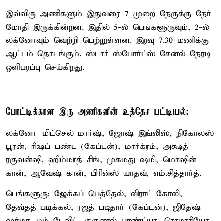
இவ்விரு அணிகளும் இதுவரை 7 முறை நேருக்கு நேர்
மோதி இருக்கின்றன. இதில் 5-ல் பெங்களூருவும், 2-ல்
லக்னோவும் வெற்றி பெற்றுள்ளன. இரவு 7.30 மணிக்கு
ஆட்டம் தொடங்கும். ஸ்டார் ஸ்போர்ட்ஸ் சேனல் நேரடி
ஒளிபரப்பு செய்கிறது.
போட்டிக்கான இரு அணிகளின் உத்தேச பட்டியல்:
லக்னோ: மிட்செல் மார்ஷ், ஜோஷ் இங்லிஸ், நிகோலஸ்
பூரன், ரிஷப் பண்ட் (கேப்டன்), மார்க்ரம், அக்ஷத்
ரகுவன்ஷி, ஹிம்மாத் சிங், முகமது ஷமி, மொஷின்
கான், ஆவேஷ் கான், பிரின்ஸ் யாதவ், எம்.சித்தார்த்.
பெங்களூரு: ஜேக்கப் பெத்தேல், விராட் கோலி,
தேவ்தத் படிக்கல், ரஜத் படிதார் (கேப்டன்), ஜிதேஷ்
ஷர்மா, டிம் டேவிட், குருணல் பாண்ட்யா, ரொமாரியோ