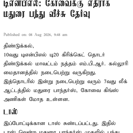
டிஎன்பிஎல்: கோவைக்கு எதிராக
மதுரை பந்து வீச்சு தேர்வு
Published on
:
08 Aug 2026, 9:48 am
திண்டுக்கல்,
10வது டிஎன்பிஎல் டி20
கிரிக்கெட்
தொடர்
திண்டுக்கல் மாவட்டம் நத்தம் எம்.பி.ஆர். கல்லூரி
மைதானத்தில் நடைபெற்று வருகிறது.
இத்தொடரில் இன்று நடைபெற்று வரும் 7வது லீக்
ஆட்டத்தில் மதுரை பாந்தர்ஸ், கோவை கிங்ஸ்
அணிகள் மோத உள்ளன.
டாஸ்
இப்போட்டிக்கான டாஸ் சுண்டப்பட்டது. இதில்
டாஸ் வென்ற மதுரை பாந்தர்ஸ் முதலில் பந்து