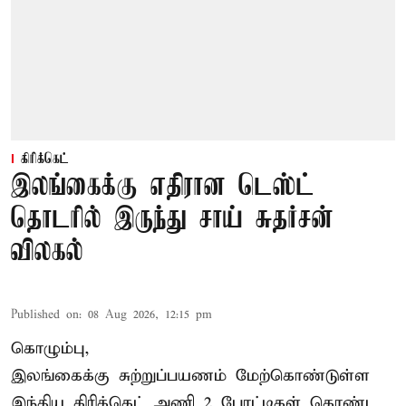
கிரிக்கெட்
இலங்கைக்கு எதிரான டெஸ்ட்
தொடரில் இருந்து சாய் சுதர்சன்
விலகல்
Published on
:
08 Aug 2026, 12:15 pm
கொழும்பு,
இலங்கைக்கு சுற்றுப்பயணம் மேற்கொண்டுள்ள
இந்திய
கிரிக்கெட்
அணி 2 போட்டிகள் கொண்ட