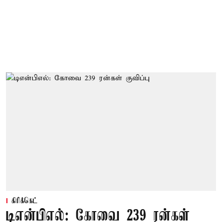
கிரிக்கெட்
டிஎன்பிஎல்: கோவை 239 ரன்கள்