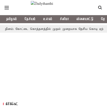
தமிழகம்
தேசியம்
உலகம்
சினிமா
விளையாட்டு
ஜோத
ினம்: கோட்டை கொத்தளத்தில் முதல் முறையாக தேசிய கொடி ஏற்றுகிறார், ம
கிரிக்கெட்