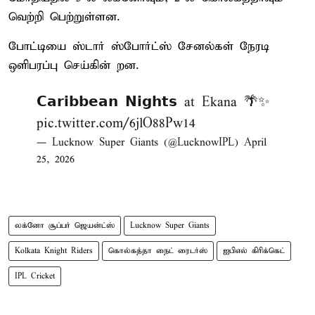
வெற்றி பெற்றுள்ளன.
போட்டியை ஸ்டார் ஸ்போர்ட்ஸ் சேனல்கள் நேரடி
ஒளிபரப்பு செய்கின் றன.
𝗖𝗮𝗿𝗶𝗯𝗯𝗲𝗮𝗻 𝗡𝗶𝗴𝗵𝘁𝘀 at Ekana 🌴✨
pic.twitter.com/6jlO88Pw14
— Lucknow Super Giants (@LucknowIPL)
April
25, 2026
லக்னோ சூப்பர் ஜெயன்ட்ஸ்
Lucknow Super Giants
Kolkata Knight Riders
கொல்கத்தா நைட் ரைடர்ஸ்
ஐபிஎல் கிரிக்கெட்
IPL Cricket