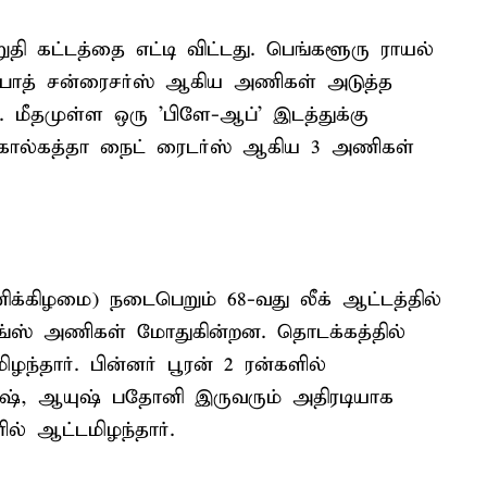
றுதி கட்டத்தை எட்டி விட்டது. பெங்களூரு ராயல்
ராபாத் சன்ரைசர்ஸ் ஆகிய அணிகள் அடுத்த
ன. மீதமுள்ள ஒரு 'பிளே-ஆப்' இடத்துக்கு
, கொல்கத்தா நைட் ரைடர்ஸ் ஆகிய 3 அணிகள்
க்கிழமை) நடைபெறும் 68-வது லீக் ஆட்டத்தில்
ிங்ஸ் அணிகள் மோதுகின்றன. தொடக்கத்தில்
ிழந்தார். பின்னர் பூரன் 2 ரன்களில்
ிஷ், ஆயுஷ் பதோனி இருவரும் அதிரடியாக
் ஆட்டமிழந்தார்.