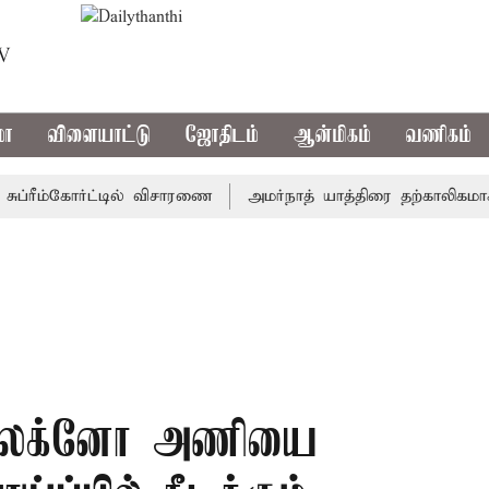
TV
மா
விளையாட்டு
ஜோதிடம்
ஆன்மிகம்
வணிகம்
ரீம்கோர்ட்டில் விசாரணை
அமர்நாத் யாத்திரை தற்காலிகமாக நிறுத
ெட்: லக்னோ அணியை