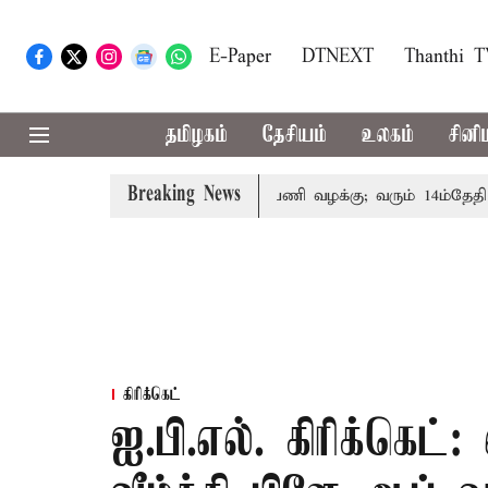
E-Paper
DTNEXT
Thanthi 
தமிழகம்
தேசியம்
உலகம்
சினி
Breaking News
ரின் குடும்பத்தினருக்கு அரசுப்பணி வழக்கு; வரும் 14ம்தேதி சுப்
கிரிக்கெட்
ஐ.பி.எல். கிரிக்க