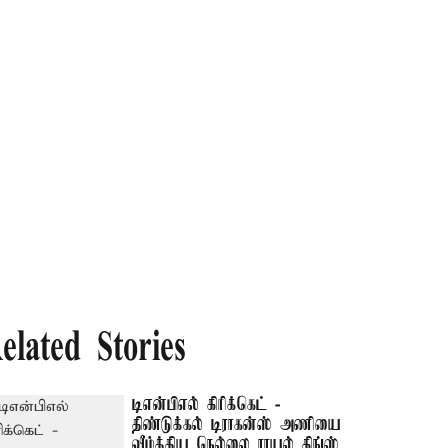
elated Stories
டிஎன்பிஎல் கிரிக்கெட் -
திண்டுக்கல் டிராகன்ஸ் அணியை
வீழ்த்திய நெல்லை ராயல் கிங்ஸ்