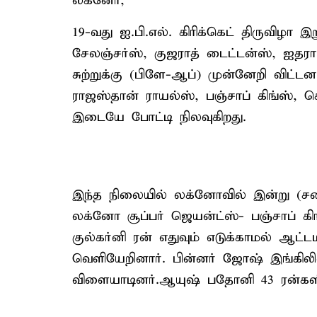
லக்னோ,
19-வது ஐ.பி.எல். கிரிக்கெட் திருவிழா இ
சேலஞ்சர்ஸ், குஜராத் டைட்டன்ஸ், ஐத
சுற்றுக்கு (பிளே-ஆப்) முன்னேறி விட்ட
ராஜஸ்தான் ராயல்ஸ், பஞ்சாப் கிங்ஸ்
இடையே போட்டி நிலவுகிறது.
இந்த நிலையில் லக்னோவில் இன்று (சனி
லக்னோ சூப்பர் ஜெயன்ட்ஸ்- பஞ்சாப் க
குல்கர்னி ரன் எதுவும் எடுக்காமல் ஆட்டம
வெளியேறினார். பின்னர் ஜோஷ் இங்கில
விளையாடினர்.ஆயுஷ் பதோனி 43 ரன்களில