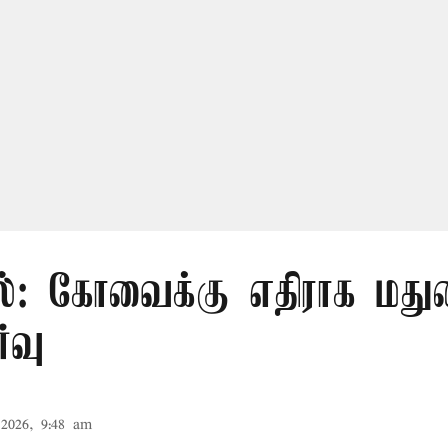
ல்: கோவைக்கு எதிராக மதுர
்வு
2026, 9:48 am