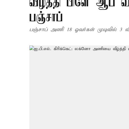
வீழ்த்தி பிளே ஆப் வாய
பஞ்சாப்
பஞ்சாப் அணி 18 ஓவர்கள் முடிவில் 3 விக