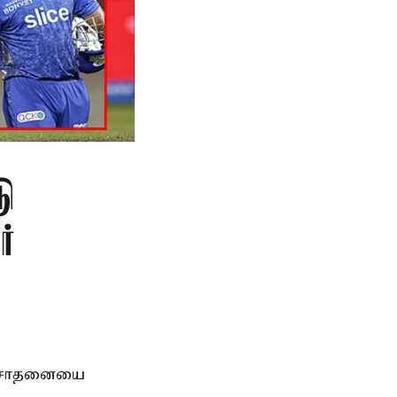
டு
்
டு சாதனையை