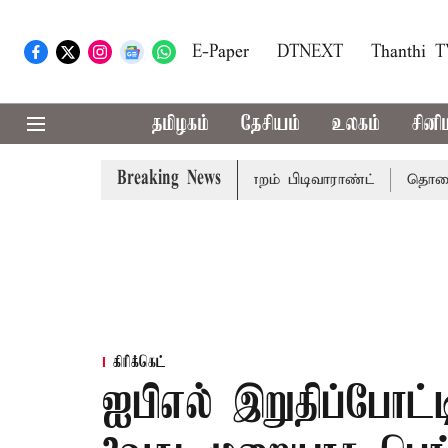
E-Paper
DTNEXT
Thanthi 
தமிழகம்
தேசியம்
உலகம்
சினி
Breaking News
முடிக்கு சென்னை நீதிமன்றம் பிடிவாராண்ட்
தொலைநோக்கு பா
கிரிக்கெட்
ஐபிஎல் இறுதிப்போட்ட