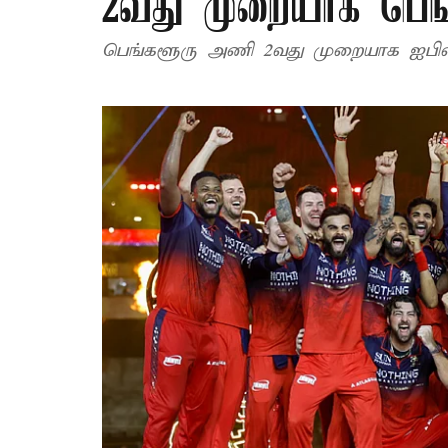
2வது முறையாக பெங
பெங்களூரு அணி 2வது முறையாக ஐபிஎ