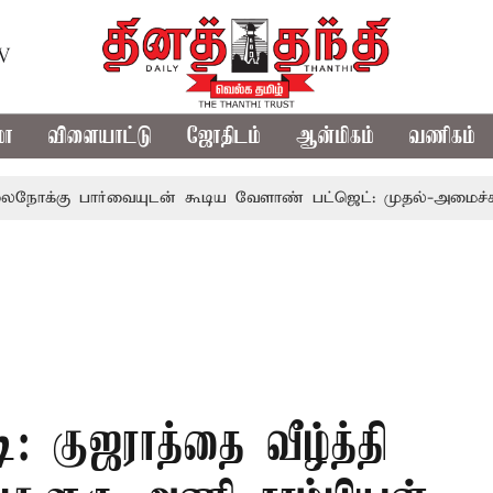
TV
மா
விளையாட்டு
ஜோதிடம்
ஆன்மிகம்
வணிகம்
ர்வையுடன் கூடிய வேளாண் பட்ஜெட்: முதல்-அமைச்சர் விஜய்
ி: குஜராத்தை வீழ்த்தி