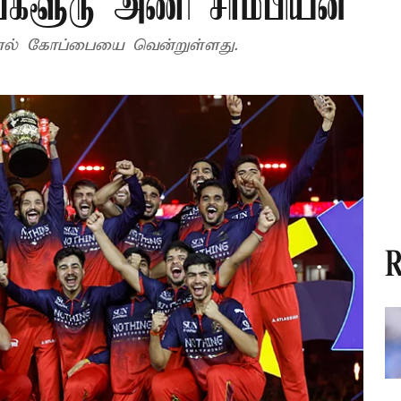
்களூரு அணி சாம்பியன்
ல் கோப்பையை வென்றுள்ளது.
R