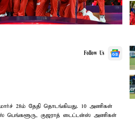
Follow Us
 மார்ச் 28ம் தேதி தொடங்கியது. 10 அணிகள்
்ஸ் பெங்களூரு, குஜராத் டைட்டன்ஸ் அணிகள்