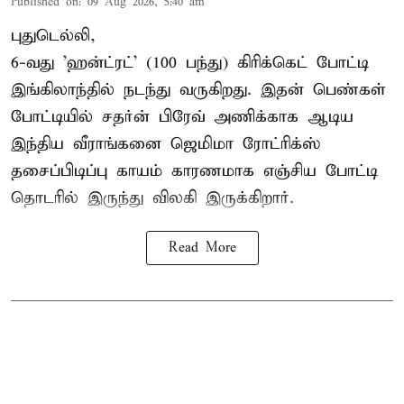
Published on
:
09 Aug 2026, 5:40 am
புதுடெல்லி,
6-வது 'ஹன்ட்ரட்' (100 பந்து) கிரிக்கெட் போட்டி
இங்கிலாந்தில் நடந்து வருகிறது. இதன் பெண்கள்
போட்டியில் சதர்ன் பிரேவ் அணிக்காக ஆடிய
இந்திய வீராங்கனை
ஜெமிமா ரோட்ரிக்ஸ்
தசைப்பிடிப்பு காயம் காரணமாக எஞ்சிய போட்டி
தொடரில் இருந்து விலகி இருக்கிறார்.
Read More