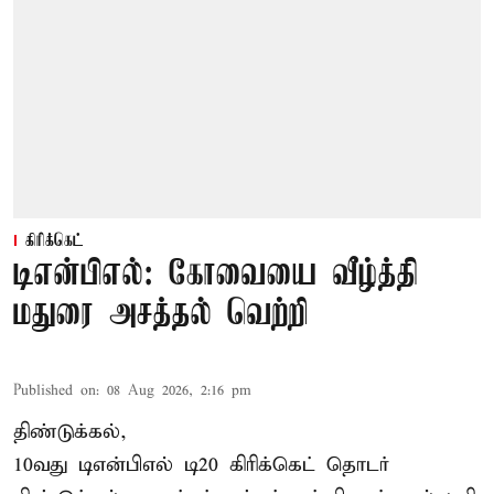
கிரிக்கெட்
டிஎன்பிஎல்: கோவையை வீழ்த்தி
மதுரை அசத்தல் வெற்றி
Published on
:
08 Aug 2026, 2:16 pm
திண்டுக்கல்,
10வது டிஎன்பிஎல் டி20
கிரிக்கெட்
தொடர்