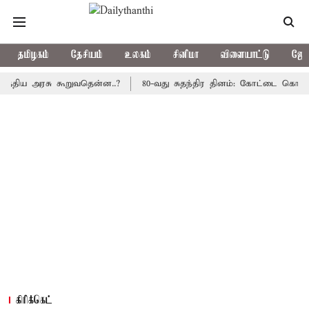
தமிழகம்
தேசியம்
உலகம்
சினிமா
விளையாட்டு
ஜோத
 அரசு கூறுவதென்ன..?
80-வது சுதந்திர தினம்: கோட்டை கொத்தளத்தில
கிரிக்கெட்