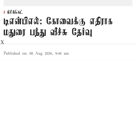
கிரிக்கெட்
டிஎன்பிஎல்: கோவைக்கு எதிராக
மதுரை பந்து வீச்சு தேர்வு
X
Published on
:
08 Aug 2026, 9:48 am
திண்டுக்கல்,
10வது டிஎன்பிஎல் டி20
கிரிக்கெட்
தொடர்
திண்டுக்கல் மாவட்டம் நத்தம் எம்.பி.ஆர். கல்லூரி
மைதானத்தில் நடைபெற்று வருகிறது.
இத்தொடரில் இன்று நடைபெற்று வரும் 7வது லீக்
ஆட்டத்தில் மதுரை பாந்தர்ஸ், கோவை கிங்ஸ்
அணிகள் மோத உள்ளன.
டாஸ்