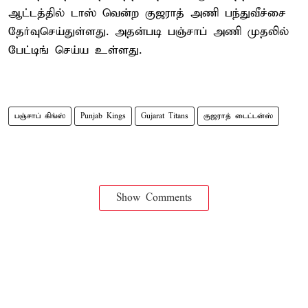
ஆட்டத்தில் டாஸ் வென்ற குஜராத் அணி பந்துவீச்சை
தேர்வுசெய்துள்ளது. அதன்படி பஞ்சாப் அணி முதலில்
பேட்டிங் செய்ய உள்ளது.
பஞ்சாப் கிங்ஸ்
Punjab Kings
Gujarat Titans
குஜராத் டைட்டன்ஸ்
Show Comments