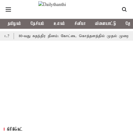
தமிழகம்
தேசியம்
உலகம்
சினிமா
விளையாட்டு
ஜோத
80-வது சுதந்திர தினம்: கோட்டை கொத்தளத்தில் முதல் முறையாக தேசிய
கிரிக்கெட்