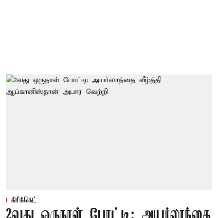
கிரிக்கெட்
2வது ஒருநாள் போட்டி: அயர்லாந்தை