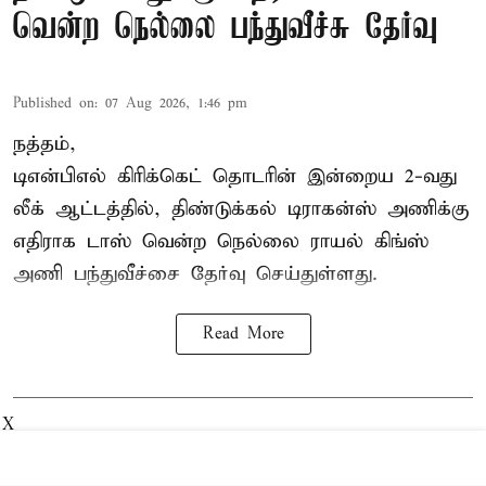
வென்ற நெல்லை பந்துவீச்சு தேர்வு
Published on
:
07 Aug 2026, 1:46 pm
நத்தம்,
டிஎன்பிஎல்
கிரிக்கெட் தொடரின் இன்றைய 2-வது
லீக் ஆட்டத்தில், திண்டுக்கல் டிராகன்ஸ் அணிக்கு
எதிராக டாஸ் வென்ற நெல்லை ராயல் கிங்ஸ்
அணி பந்துவீச்சை தேர்வு செய்துள்ளது.
Read More
X