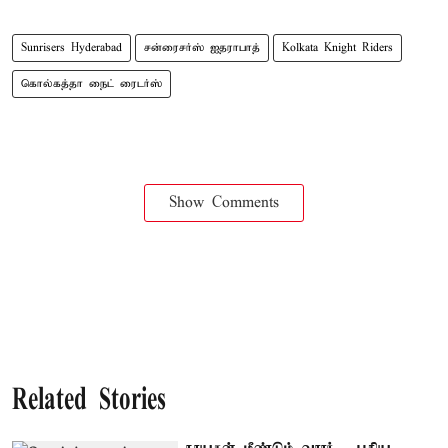
Sunrisers Hyderabad
சன்ரைசர்ஸ் ஐதராபாத்
Kolkata Knight Riders
கொல்கத்தா நைட் ரைடர்ஸ்
Show Comments
Related Stories