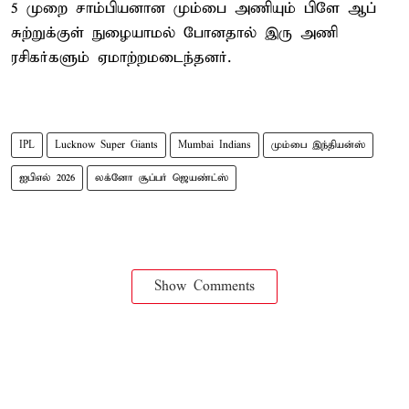
5 முறை சாம்பியனான மும்பை அணியும் பிளே ஆப்
சுற்றுக்குள் நுழையாமல் போனதால் இரு அணி
ரசிகர்களும் ஏமாற்றமடைந்தனர்.
IPL
Lucknow Super Giants
Mumbai Indians
மும்பை இந்தியன்ஸ்
ஐபிஎல் 2026
லக்னோ சூப்பர் ஜெயண்ட்ஸ்
Show Comments