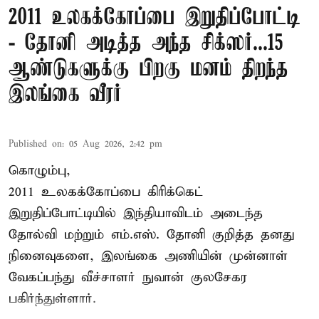
2011 உலகக்கோப்பை இறுதிப்போட்டி
- தோனி அடித்த அந்த சிக்ஸர்...15
ஆண்டுகளுக்கு பிறகு மனம் திறந்த
இலங்கை வீரர்
Published on
:
05 Aug 2026, 2:42 pm
கொழும்பு,
2011 உலகக்கோப்பை
கிரிக்கெட்
இறுதிப்போட்டியில் இந்தியாவிடம் அடைந்த
தோல்வி மற்றும் எம்.எஸ். தோனி குறித்த தனது
நினைவுகளை, இலங்கை அணியின் முன்னாள்
வேகப்பந்து வீச்சாளர் நுவான் குலசேகர
பகிர்ந்துள்ளார்.