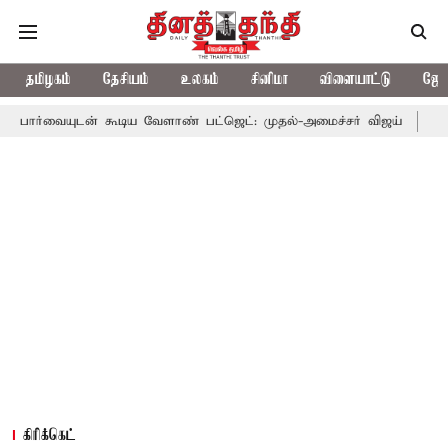
தமிழகம்
தேசியம்
உலகம்
சினிமா
விளையாட்டு
ஜோத
 கூடிய வேளாண் பட்ஜெட்: முதல்-அமைச்சர் விஜய்
தமிழக அரசியலில
கிரிக்கெட்