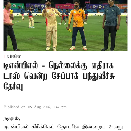
கிரிக்கெட்
டிஎன்பிஎல் - நெல்லைக்கு எதிராக
டாஸ் வென்ற சேப்பாக் பந்துவீச்சு
தேர்வு
Published on
:
05 Aug 2026, 1:47 pm
நத்தம்,
டிஎன்பிஎல்
கிரிக்கெட் தொடரில் இன்றைய 2-வது