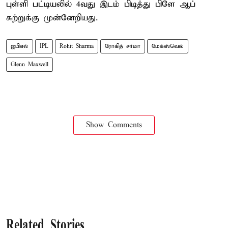
புள்ளி பட்டியலில் 4வது இடம் பிடித்து பிளே ஆப்
சுற்றுக்கு முன்னேறியது.
ஐபிஎல்
IPL
Rohit Sharma
ரோகித் சர்மா
மேக்ஸ்வெல்
Glenn Maxwell
Show Comments
Related Stories