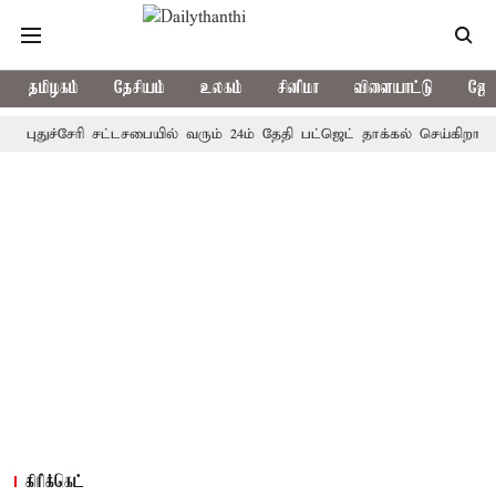
தமிழகம்
தேசியம்
உலகம்
சினிமா
விளையாட்டு
ஜோத
ுச்சேரி சட்டசபையில் வரும் 24ம் தேதி பட்ஜெட் தாக்கல் செய்கிறார் முதல்-
கிரிக்கெட்