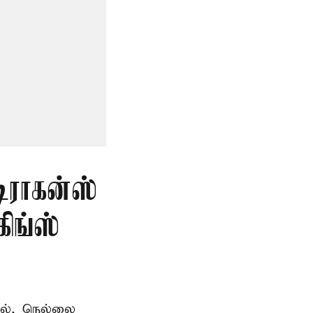
டிராகன்ஸ்
ிங்ஸ்
தில், நெல்லை