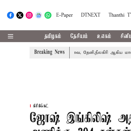
E-Paper
DTNEXT
Thanthi 
தமிழகம்
தேசியம்
உலகம்
சினி
Breaking News
பஸ் பெற்றார் சங்கீதா
கோவை, தேனி,நீலகிரி ஆகிய மாவட்டங்
கிரிக்கெட்
ஜோஷ் இங்கிலிஷ் அத