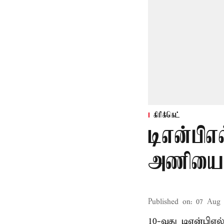
கிரிக்கெட்
டிஎன்பிஎல
அணியை வ
Published on
:
07 Aug 
10-வது டிஎன்பிஎ