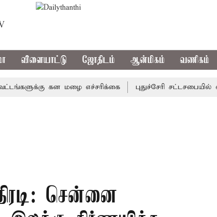
TV
மா
விளையாட்டு
ஜோதிடம்
ஆன்மிகம்
வணிகம்
களுக்கு கன மழை எச்சரிக்கை
புதுச்சேரி சட்டசபையில் வரும்
ிரடி: சென்னை