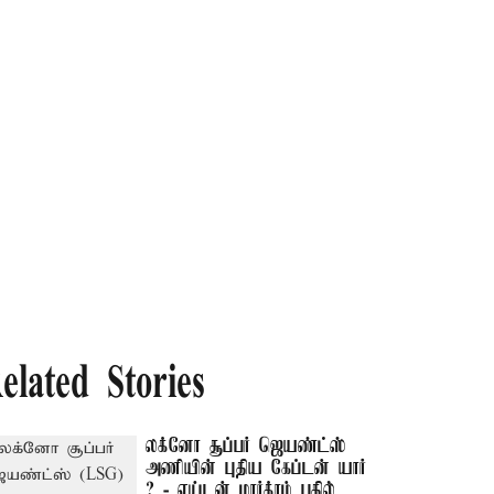
elated Stories
லக்னோ சூப்பர் ஜெயண்ட்ஸ்
அணியின் புதிய கேப்டன் யார்
? - எய்டன் மார்க்ரம் பதில்