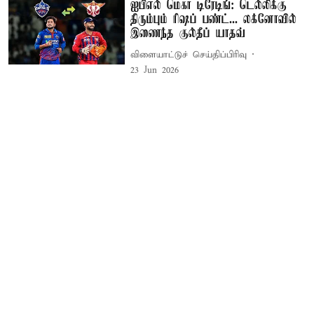
ஐபிஎல் மெகா டிரேடிங்: டெல்லிக்கு
திரும்பும் ரிஷப் பண்ட்... லக்னோவில்
இணைந்த குல்தீப் யாதவ்
விளையாட்டுச் செய்திப்பிரிவு
23 Jun 2026