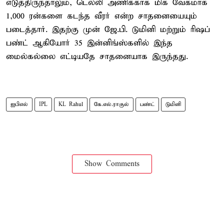
எடுத்திருந்தாலும், டெல்லி அணிக்காக மிக வேகமாக
1,000 ரன்களை கடந்த வீரர் என்ற சாதனையையும்
படைத்தார். இதற்கு முன் ஜே.பி. டுமினி மற்றும் ரிஷப்
பண்ட் ஆகியோர் 35 இன்னிங்ஸ்களில் இந்த
மைல்கல்லை எட்டியதே சாதனையாக இருந்தது.
ஐபிஎல்
IPL
KL Rahul
கே.எல்.ராகுல்
பண்ட்
டுமினி
Show Comments