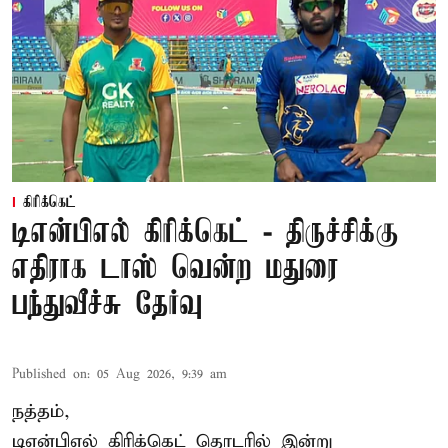
கிரிக்கெட்
டிஎன்பிஎல் கிரிக்கெட் - திருச்சிக்கு
எதிராக டாஸ் வென்ற மதுரை
பந்துவீச்சு தேர்வு
Published on
:
05 Aug 2026, 9:39 am
நத்தம்,
டிஎன்பிஎல்
கிரிக்கெட் தொடரில் இன்று