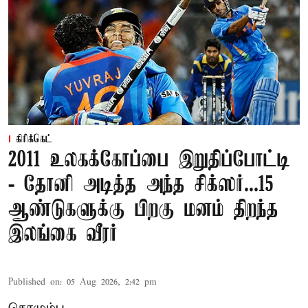
கிரிக்கெட்
2011 உலகக்கோப்பை இறுதிப்போட்டி
- தோனி அடித்த அந்த சிக்ஸர்...15
ஆண்டுகளுக்கு பிறகு மனம் திறந்த
இலங்கை வீரர்
Published on
:
05 Aug 2026, 2:42 pm
கொழும்பு,