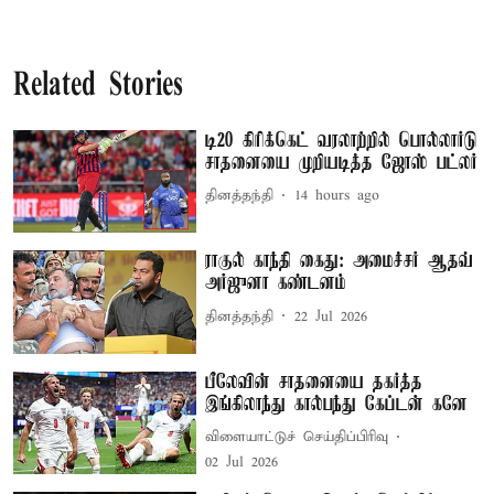
Related Stories
டி20 கிரிக்கெட் வரலாற்றில் பொல்லார்டு
சாதனையை முறியடித்த ஜோஸ் பட்லர்
தினத்தந்தி
14 hours ago
ராகுல் காந்தி கைது: அமைச்சர் ஆதவ்
அர்ஜுனா கண்டனம்
தினத்தந்தி
22 Jul 2026
பீலேவின் சாதனையை தகர்த்த
இங்கிலாந்து கால்பந்து கேப்டன் கனே
விளையாட்டுச் செய்திப்பிரிவு
02 Jul 2026