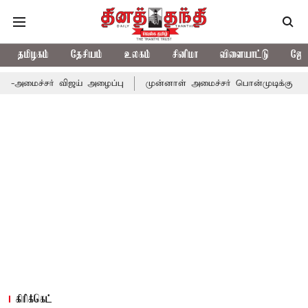
தமிழகம்
தேசியம்
உலகம்
சினிமா
விளையாட்டு
ஜோத
 விஜய் அழைப்பு
முன்னாள் அமைச்சர் பொன்முடிக்கு சென்னை நீதிமன்ற
கிரிக்கெட்