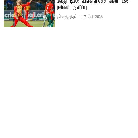
2வது டி20: வங்காளதேச அணி 186
ரன்கள் குவிப்பு
தினத்தந்தி
17 Jul 2026