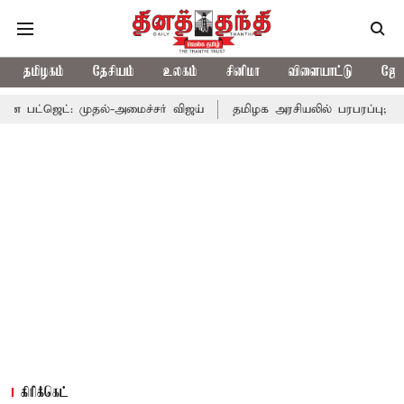
தமிழகம்
தேசியம்
உலகம்
சினிமா
விளையாட்டு
ஜோத
ுதல்-அமைச்சர் விஜய்
தமிழக அரசியலில் பரபரப்பு; அமைச்சர் ஆனந்த
கிரிக்கெட்