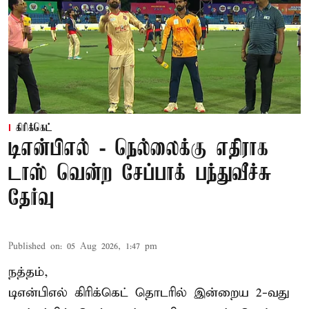
கிரிக்கெட்
டிஎன்பிஎல் - நெல்லைக்கு எதிராக
டாஸ் வென்ற சேப்பாக் பந்துவீச்சு
தேர்வு
Published on
:
05 Aug 2026, 1:47 pm
நத்தம்,
டிஎன்பிஎல்
கிரிக்கெட் தொடரில் இன்றைய 2-வது