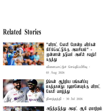
Related Stories
"விராட் கோலி போன்ற வீரர்கள்
கிரிக்கெட்டுக்கு அவசியம்" -
முன்னாள் நடுவர் அனில் சவுத்ரி
கருத்து
விளையாட்டுச் செய்திப்பிரிவு
03 Aug 2026
நீங்கள் ஆற்றிய பங்களிப்பு
மகத்தானது: ரஹானேவுக்கு விராட்
கோலி வாழ்த்து
தினத்தந்தி
30 Jul 2026
அடுத்தடுத்து அவுட் ஆகி ஏமாற்றம்