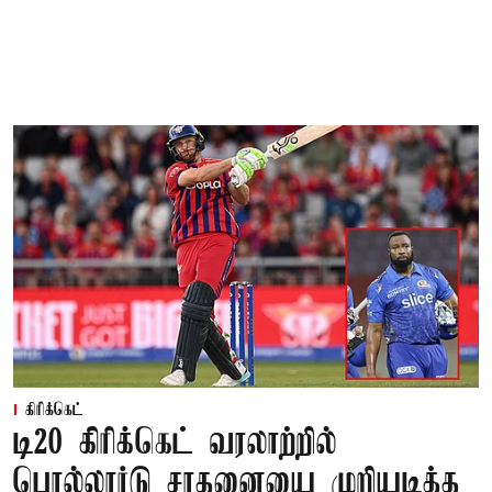
கிரிக்கெட்
டி20 கிரிக்கெட் வரலாற்றில்
பொல்லார்டு சாதனையை முறியடித்த