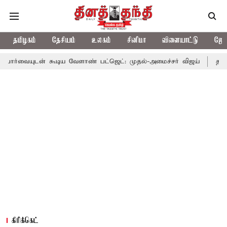
தமிழகம்
தேசியம்
உலகம்
சினிமா
விளையாட்டு
ஜோத
கூடிய வேளாண் பட்ஜெட்: முதல்-அமைச்சர் விஜய்
தமிழக அரசியலில்
கிரிக்கெட்