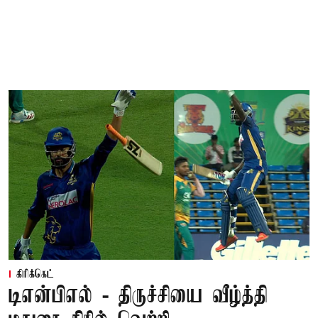
கிரிக்கெட்
டிஎன்பிஎல் - திருச்சியை வீழ்த்தி