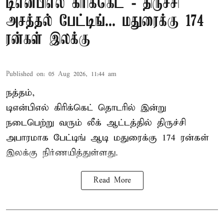
டிஎன்பிஎல் கிரிக்கெட் - திருச்சி
அசத்தல் பேட்டிங்... மதுரைக்கு 174
ரன்கள் இலக்கு
Published on
:
05 Aug 2026, 11:44 am
நத்தம்,
டிஎன்பிஎல்
கிரிக்கெட் தொடரில் இன்று
நடைபெற்று வரும் லீக் ஆட்டத்தில் திருச்சி
அபாரமாக பேட்டிங் ஆடி மதுரைக்கு 174 ரன்கள்
இலக்கு நிர்ணயித்துள்ளது.
Read More