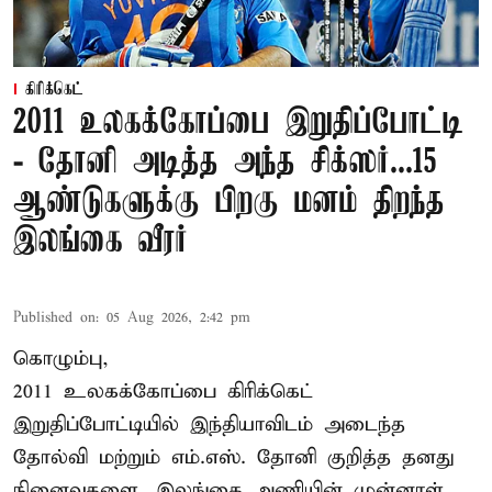
கிரிக்கெட்
2011 உலகக்கோப்பை இறுதிப்போட்டி
- தோனி அடித்த அந்த சிக்ஸர்...15
ஆண்டுகளுக்கு பிறகு மனம் திறந்த
இலங்கை வீரர்
Published on
:
05 Aug 2026, 2:42 pm
கொழும்பு,
2011 உலகக்கோப்பை
கிரிக்கெட்
இறுதிப்போட்டியில் இந்தியாவிடம் அடைந்த
தோல்வி மற்றும் எம்.எஸ். தோனி குறித்த தனது
நினைவுகளை, இலங்கை அணியின் முன்னாள்