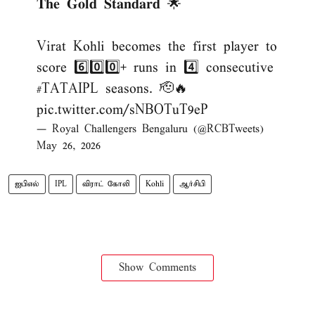
𝐓𝐡𝐞 𝐆𝐨𝐥𝐝 𝐒𝐭𝐚𝐧𝐝𝐚𝐫𝐝 🌟
Virat Kohli becomes the first player to
score 6️⃣0️⃣0️⃣+ runs in 4️⃣ consecutive
#TATAIPL
seasons. 🫡🔥
pic.twitter.com/sNBOTuT9eP
— Royal Challengers Bengaluru (@RCBTweets)
May 26, 2026
ஐபிஎல்
IPL
விராட் கோலி
Kohli
ஆர்சிபி
Show Comments