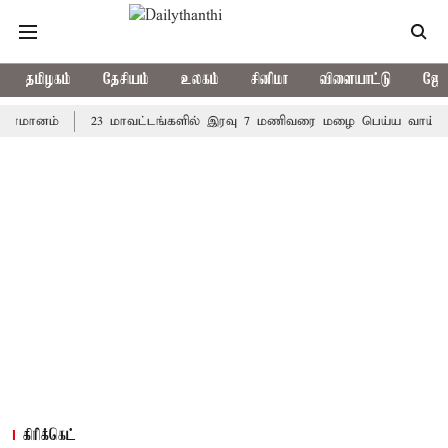
தமிழகம்
தேசியம்
உலகம்
சினிமா
விளையாட்டு
ஜோத
ம்
23 மாவட்டங்களில் இரவு 7 மணிவரை மழை பெய்ய வாய்ப்பு
க
கிரிக்கெட்