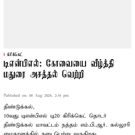
கிரிக்கெட்
டிஎன்பிஎல்: கோவையை வீழ்த்தி
மதுரை அசத்தல் வெற்றி
Published on
:
08 Aug 2026, 2:16 pm
திண்டுக்கல்,
10வது டிஎன்பிஎல் டி20
கிரிக்கெட்
தொடர்
திண்டுக்கல் மாவட்டம் நத்தம் எம்.பி.ஆர். கல்லூரி
மைதானத்தில் நடைபெற்று வருகிறது.