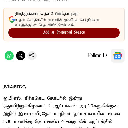
Published on
:
17 May 2026, 11:43 am
தினத்தந்தியை கூகுளில் பின்தொடரவும்
கூகுள் செய்திகளில் எங்களின் முக்கியச் செய்திகளை
உடனுக்குடன் பெற கிளிக் செய்யவும்.
Add as Preferred Source
Follow Us
தர்மசாலா,
ஐ.பி.எல். கிரிக்கெட் தொடரில் இன்று
(ஞாயிற்றுக்கிழமை) 2 ஆட்டங்கள் அரங்கேறுகின்றன.
இதில் இமாசலபிரதேச மாநிலம் தர்மசாலாவில் மாலை
3.30 மணிக்கு தொடங்கிய 61-வது லீக் ஆட்டத்தில்