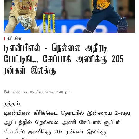
கிரிக்கெட்
டிஎன்பிஎல் - நெல்லை அதிரடி
பேட்டிங்... சேப்பாக் அணிக்கு 205
ரன்கள் இலக்கு
Published on
:
05 Aug 2026, 3:40 pm
நத்தம்,
டிஎன்பிஎல்
கிரிக்கெட் தொடரில் இன்றைய 2-வது
ஆட்டத்தில் நெல்லை அணி சேப்பாக் சூப்பர்
கில்லீஸ் அணிக்கு 205 ரன்கள் இலக்கு