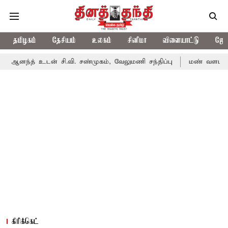
தமிழகம்
தேசியம்
உலகம்
சினிமா
விளையாட்டு
ஜோத
ன் சி.வி. சண்முகம், வேலுமணி சந்திப்பு
மண் வளம் பாதுகாக்க ரசா
கிரிக்கெட்