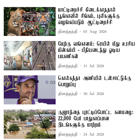
மாட்டிறைச்சி கிடைக்காததால்
பூங்காவில் சிங்கம், புலிகளுக்கு
வழங்கப்படும் ஆட்டிறைச்சி
தினத்தந்தி
03 Aug 2026
மேற்கு வங்காளம்: ரெயில் மீது உரசிய
மின்கம்பி - பீதியடைந்து ஓடிய
பயணிகள்
தினத்தந்தி
31 Jul 2026
கொல்கத்தா அணியில் டஸ்சாட்டுக்கு
பொறுப்பு
தினத்தந்தி
30 Jul 2026
குஜராத்தை புரட்டிப்போட்ட கனமழை:
22,000 பேர் பாதுகாப்பான
இடங்களுக்கு மாற்றம்
தினத்தந்தி
24 Jul 2026