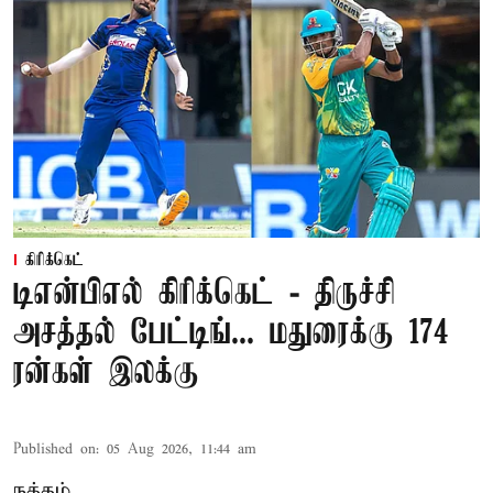
கிரிக்கெட்
டிஎன்பிஎல் கிரிக்கெட் - திருச்சி
அசத்தல் பேட்டிங்... மதுரைக்கு 174
ரன்கள் இலக்கு
Published on
:
05 Aug 2026, 11:44 am
நத்தம்,