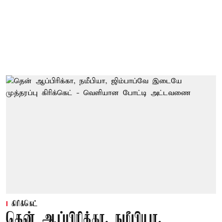
கிரிக்கெட்
தென் ஆப்பிரிக்கா, நமீபியா,