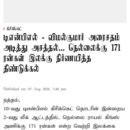
கிரிக்கெட்
டிஎன்பிஎல் - விமல்குமார் அரைசதம்
அடித்து அசத்தல்... நெல்லைக்கு 171
ரன்கள் இலக்கு நிர்ணயித்த
திண்டுக்கல்
Published on
:
07 Aug 2026, 3:40 pm
நத்தம்,
10-வது
டிஎன்பிஎல்
கிரிக்கெட் தொடரின் இன்றைய
2-வது லீக் ஆட்டத்தில், நெல்லை ராயல் கிங்ஸ்
அணிக்கு 171 ரன்கள் என்ற வெற்றி இலக்கை