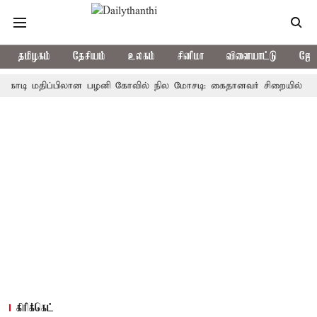
தமிழகம்
தேசியம்
உலகம்
சினிமா
விளையாட்டு
ஜோத
 மதிப்பிலான பழனி கோவில் நில மோசடி: கைதானவர் சிறையில் உயிரிழப்ப
கிரிக்கெட்