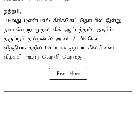
Published on
:
07 Aug 2026, 1:25 pm
நத்தம்,
10-வது
டிஎன்பிஎல்
கிரிக்கெட் தொடரில் இன்று
நடைபெற்ற முதல் லீக் ஆட்டத்தில், ஐடிரீம்
திருப்பூர் தமிழன்ஸ் அணி 7 விக்கெட்
வித்தியாசத்தில் சேப்பாக் சூப்பர் கில்லீஸை
வீழ்த்தி அபார வெற்றி பெற்றது.
Read More