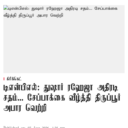
கிரிக்கெட்
டிஎன்பிஎல்: துஷார் ரஹேஜா அதிரடி
சதம்... சேப்பாக்கை வீழ்த்தி திருப்பூர்
அபார வெற்றி