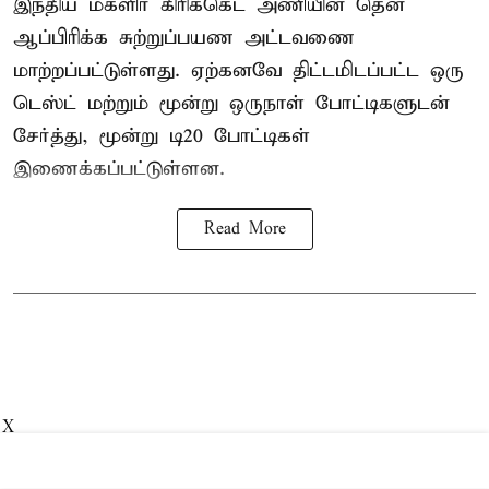
இந்திய மகளிர்
கிரிக்கெட்
அணியின் தென்
ஆப்பிரிக்க சுற்றுப்பயண அட்டவணை
மாற்றப்பட்டுள்ளது. ஏற்கனவே திட்டமிடப்பட்ட ஒரு
டெஸ்ட் மற்றும் மூன்று ஒருநாள் போட்டிகளுடன்
சேர்த்து, மூன்று டி20 போட்டிகள்
இணைக்கப்பட்டுள்ளன.
Read More
X