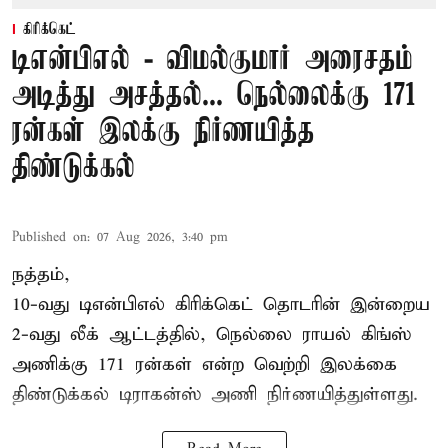
கிரிக்கெட்
டிஎன்பிஎல் - விமல்குமார் அரைசதம்
அடித்து அசத்தல்... நெல்லைக்கு 171
ரன்கள் இலக்கு நிர்ணயித்த
திண்டுக்கல்
Published on
:
07 Aug 2026, 3:40 pm
நத்தம்,
10-வது
டிஎன்பிஎல்
கிரிக்கெட் தொடரின் இன்றைய
2-வது லீக் ஆட்டத்தில், நெல்லை ராயல் கிங்ஸ்
அணிக்கு 171 ரன்கள் என்ற வெற்றி இலக்கை
திண்டுக்கல் டிராகன்ஸ் அணி நிர்ணயித்துள்ளது.