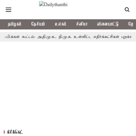
தமிழகம்
தேசியம்
உலகம்
சினிமா
விளையாட்டு
ஜோத
 கூட்டம்: அ.தி.மு.க., தி.மு.க. உள்ளிட்ட எதிர்க்கட்சிகள் புறக்கணிப்பு
கிரிக்கெட்