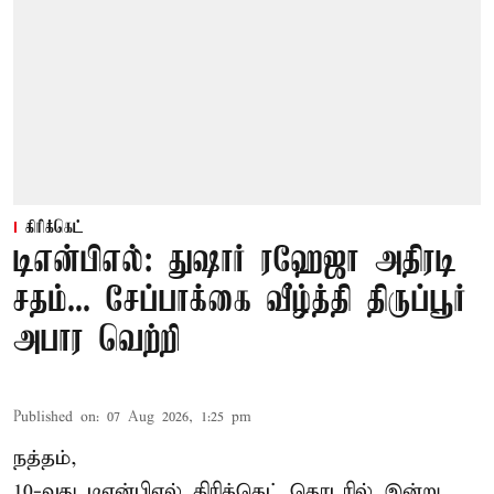
கிரிக்கெட்
டிஎன்பிஎல்: துஷார் ரஹேஜா அதிரடி
சதம்... சேப்பாக்கை வீழ்த்தி திருப்பூர்
அபார வெற்றி
Published on
:
07 Aug 2026, 1:25 pm
நத்தம்,
10-வது
டிஎன்பிஎல்
கிரிக்கெட் தொடரில் இன்று