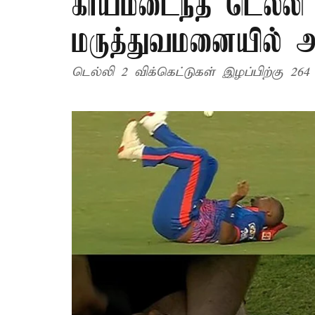
காயமடைந்த டெல்லி வீ
மருத்துவமனையில் அ
டெல்லி 2 விக்கெட்டுகள் இழப்பிற்கு 264 