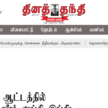
TV
மா
விளையாட்டு
ஜோதிடம்
ஆன்மிகம்
வணிகம்
க்கு சென்னை நீதிமன்றம் பிடிவாராண்ட்
தொலைநோக்கு பார்வ
 ஆட்டத்தில்