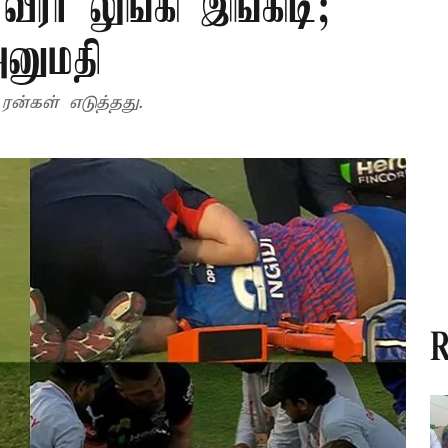
ரர் லுங்கி இங்கிடி;
னுமதி
ரன்கள் எடுத்தது.
R