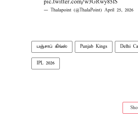
pic.twitter.com/w3GRwy85lS
— Thalapoint (@ThalaPoint)
April 25, 2026
பஞ்சாப் கிங்ஸ்
Punjab Kings
Delhi Ca
IPL 2026
Sh