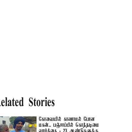
elated Stories
கோவையில் காணாமல் போன
மகன்.. பஞ்சாப்பில் கொத்தடிமை
வாழ்க்கை - 23 ஆண்டுகளுக்கு