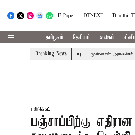
E-Paper
DTNEXT
Thanthi 
தமிழகம்
தேசியம்
உலகம்
சினி
Breaking News
ுதல்-அமைச்சர் விஜய் அழைப்பு
முன்னாள் அமைச்சர் பொன்முடி
கிரிக்கெட்
பஞ்சாப்பிற்கு எதிரான