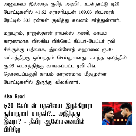
அனுபவம் இல்லாத ருசித் அஹிர், உள்நாட்டு டி20
போட்டிகளில் 41.62 சராசரியுடன் 169.03 ஸ்ட்ரைக்
ரேட்டில் 333 ரன்கள் குவித்து கவனம் ஈர்த்துள்ளார்.
மறுபுறம், ராஜஸ்தான் ராயல்ஸ் அணி, காயம்
காரணமாக விலகிய விக்கெட் கீப்பர்-பேட்டர் ரவி
சிங்குக்கு பதிலாக, இமன்சோத் சஹாலை ரூ.30
லட்சத்திற்கு ஒப்பந்தம் செய்துள்ளது. கடந்த ஏலத்தில்
ரூ.95 லட்சத்திற்கு வாங்கப்பட்ட ரவி சிங்,
தொடைப்பகுதி காயம் காரணமாக மீதமுள்ள
போட்டிகளில் இருந்து விலகினார்.
Also Read
டி20 கேப்டன் பதவியை இழக்கிறாரா
சூர்யகுமார் யாதவ்?... அடுத்தது
இவரா? - தீவிர ஆலோசனையில்
பிசிசிஐ