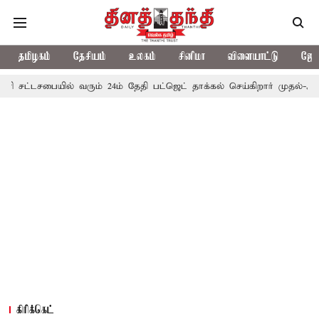
தமிழகம்
தேசியம்
உலகம்
சினிமா
விளையாட்டு
ஜோத
யில் வரும் 24ம் தேதி பட்ஜெட் தாக்கல் செய்கிறார் முதல்-அமைச்சர் ரங்கச
கிரிக்கெட்