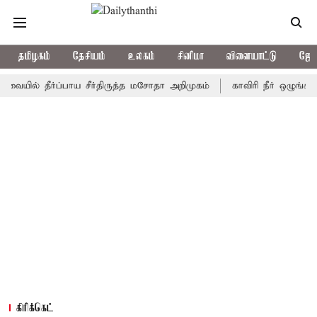
தமிழகம்
தேசியம்
உலகம்
சினிமா
விளையாட்டு
ஜோத
 தீர்ப்பாய சீர்திருத்த மசோதா அறிமுகம்
காவிரி நீர் ஒழுங்காற்று க
கிரிக்கெட்