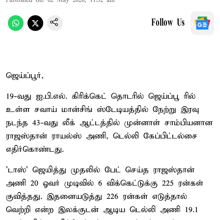
Published on
:
02 May 2026, 11:32 am
Follow Us
ஜெய்ப்பூர்,
19-வது ஐ.பி.எல். கிரிக்கெட் தொடரில் ஜெய்ப்பூ ரில்
உள்ள சவாய் மான்சிங் ஸ்டேடியத்தில் நேற்று இரவு
நடந்த 43-வது லீக் ஆட்டத்தில் முன்னாள் சாம்பியனான
ராஜஸ்தான் ராயல்ஸ் அணி, டெல்லி கேப்பிட்டல்சை
எதிர்கொண்டது.
'டாஸ்' ஜெயித்து முதலில் பேட் செய்த ராஜஸ்தான்
அணி 20 ஓவர் முடிவில் 6 விக்கெட்டுக்கு 225 ரன்கள்
குவித்தது. இதனையடுத்து 226 ரன்கள் எடுத்தால்
வெற்றி என்ற இலக்குடன் ஆடிய டெல்லி அணி 19.1