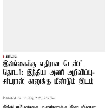
கிரிக்கெட்
இலங்கைக்கு எதிரான டெஸ்ட்
தொடர்: இந்திய அணி அறிவிப்பு-
சர்பராஸ் கானுக்கு மீண்டும் இடம்
Published on
:
10 Aug 2026, 2:55 am
இந்தியா–இலங்கை அணிகளுக்கு இடையிலான