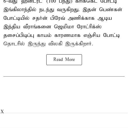
6-வது 'ஹன்ட்ரட்' (100 பந்து) கிரிக்கெட் போட்டி
இங்கிலாந்தில் நடந்து வருகிறது. இதன் பெண்கள்
போட்டியில் சதர்ன் பிரேவ் அணிக்காக ஆடிய
இந்திய வீராங்கனை
ஜெமிமா ரோட்ரிக்ஸ்
தசைப்பிடிப்பு காயம் காரணமாக எஞ்சிய போட்டி
தொடரில் இருந்து விலகி இருக்கிறார்.
Read More
X