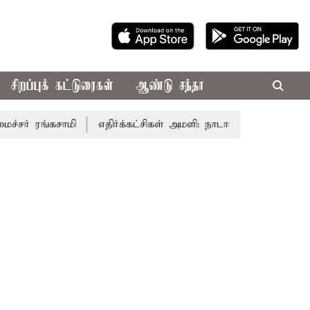
சிறப்புக் கட்டுரைகள்
ஆண்டு சந்தா
கசாமி
எதிர்க்கட்சிகள் அமளி: நாடாளுமன்ற இரு அவைகளும் த