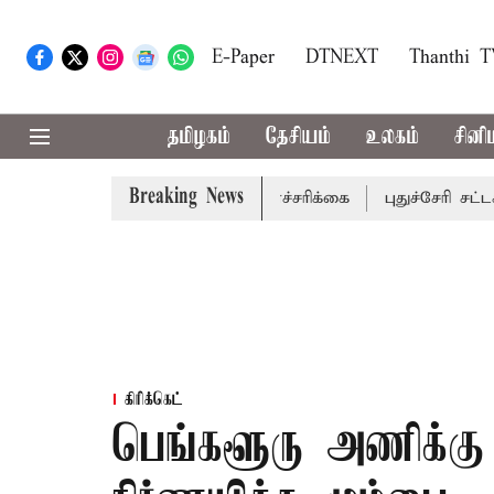
E-Paper
DTNEXT
Thanthi 
தமிழகம்
தேசியம்
உலகம்
சினி
Breaking News
்டங்களுக்கு கன மழை எச்சரிக்கை
புதுச்சேரி சட்டசபையில் 
கிரிக்கெட்
பெங்களூரு அணிக்கு 