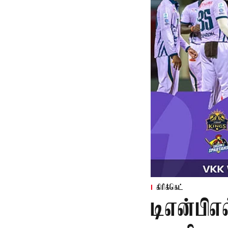
கிரிக்கெட்
டிஎன்பிஎல