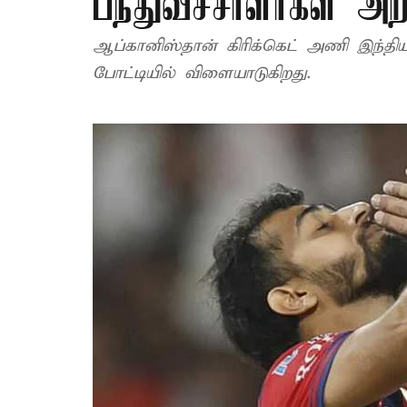
பந்துவீச்சாளர்கள் அறி
ஆப்கானிஸ்தான் கிரிக்கெட் அணி இந்திய
போட்டியில் விளையாடுகிறது.