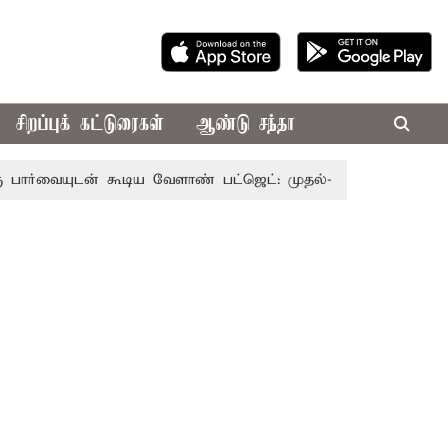
சிறப்புக் கட்டுரைகள்
ஆண்டு சந்தா
டன் கூடிய வேளாண் பட்ஜெட்: முதல்-அமைச்சர் விஜய்
தமி