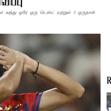
விப்பு
ா வந்து ஒரே ஒரு டெஸ்ட் மற்றும் 3 ஒருநாள்
R