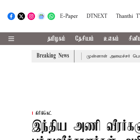
E-Paper
DTNEXT
Thanthi 
தமிழகம்
தேசியம்
உலகம்
சினி
Breaking News
ல்-அமைச்சர் விஜய் அழைப்பு
முன்னாள் அமைச்சர் பொன்முடிக்
கிரிக்கெட்
இந்திய அணி வீரர்கள