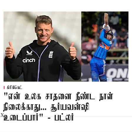
கிரிக்கெட்
"என் உலக சாதனை நீண்ட நாள்
நிலைக்காது... சூர்யவன்ஷி
X
உடைப்பார்" - பட்லர்