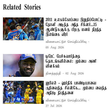
Related Stories
2011 உலகக்கோப்பை இறுதிப்போட்டி -
தோனி அடித்த அந்த சிக்ஸர்...15
ஆண்டுகளுக்கு பிறகு மனம் திறந்த
இலங்கை வீரர்
விளையாட்டுச் செய்திப்பிரிவு
05 Aug 2026
டிரேட் பேச்சுவார்த்தை
தொடங்கவில்லை: மும்பை அணி
விளக்கம்
தினத்தந்தி
02 Aug 2026
ஐபிஎல் - ஹர்திக் பாண்டியாவை
குறிவைத்த சிஎஸ்கே... மும்பை வைத்த
அதிரடி நிபந்தனை
விளையாட்டுச் செய்திப்பிரிவு
27 Jul 2026