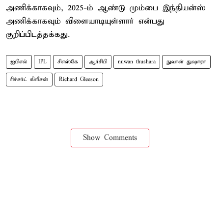
அணிக்காகவும், 2025-ம் ஆண்டு மும்பை இந்தியன்ஸ்
அணிக்காகவும் விளையாடியுள்ளார் என்பது
குறிப்பிடத்தக்கது.
ஐபிஎல்
IPL
சிஎஸ்கே
ஆர்சிபி
nuwan thushara
நுவான் துஷாரா
ரிச்சர்ட் கிளீசன்
Richard Gleeson
Show Comments