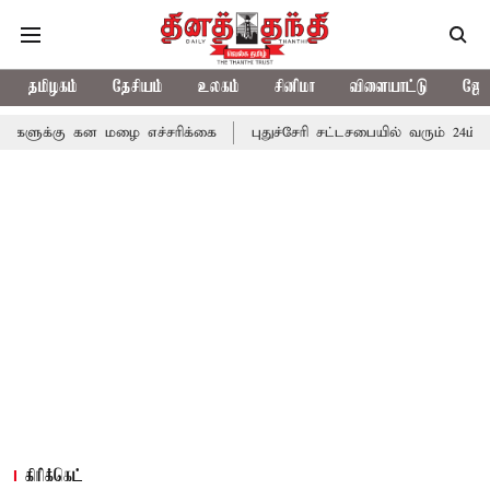
தமிழகம்
தேசியம்
உலகம்
சினிமா
விளையாட்டு
ஜோத
ன மழை எச்சரிக்கை
புதுச்சேரி சட்டசபையில் வரும் 24ம் தேதி பட்ஜெட்
கிரிக்கெட்