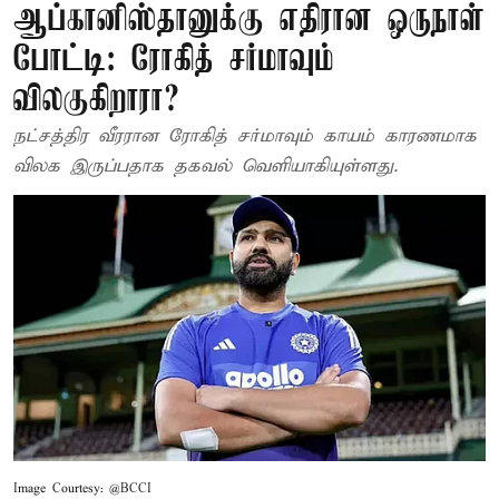
ஆப்கானிஸ்தானுக்கு எதிரான ஒருநாள்
போட்டி: ரோகித் சர்மாவும்
விலகுகிறாரா?
நட்சத்திர வீரரான ரோகித் சர்மாவும் காயம் காரணமாக
விலக இருப்பதாக தகவல் வெளியாகியுள்ளது.
Image Courtesy: @BCCI