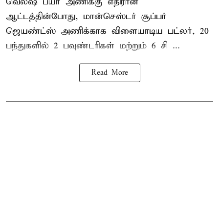
வெல்ஷ் பயர் அணிக்கு எதிரான
ஆட்டத்தின்போது, மான்செஸ்டர் சூப்பர்
ஜெயண்ட்ஸ் அணிக்காக விளையாடிய பட்லர், 20
பந்துகளில் 2 பவுண்டரிகள் மற்றும் 6 சி ...
Read More