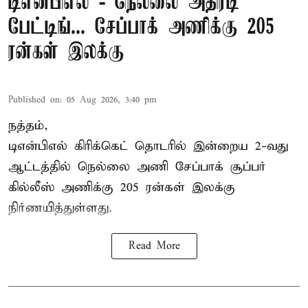
டிஎன்பிஎல் - நெல்லை அதிரடி
பேட்டிங்... சேப்பாக் அணிக்கு 205
ரன்கள் இலக்கு
Published on
:
05 Aug 2026, 3:40 pm
நத்தம்,
டிஎன்பிஎல்
கிரிக்கெட் தொடரில் இன்றைய 2-வது
ஆட்டத்தில் நெல்லை அணி சேப்பாக் சூப்பர்
கில்லீஸ் அணிக்கு 205 ரன்கள் இலக்கு
நிர்ணயித்துள்ளது.
Read More