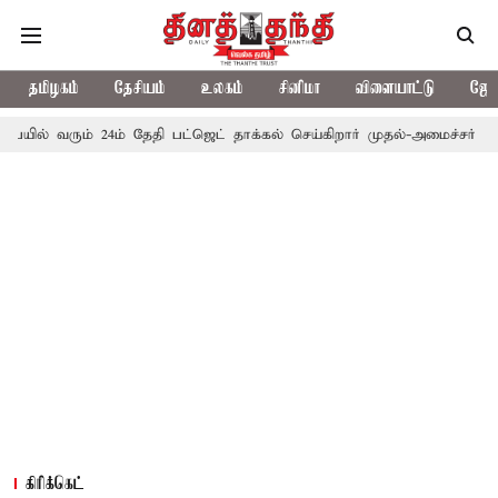
தமிழகம்
தேசியம்
உலகம்
சினிமா
விளையாட்டு
ஜோத
் 24ம் தேதி பட்ஜெட் தாக்கல் செய்கிறார் முதல்-அமைச்சர் ரங்கசாமி
எ
கிரிக்கெட்