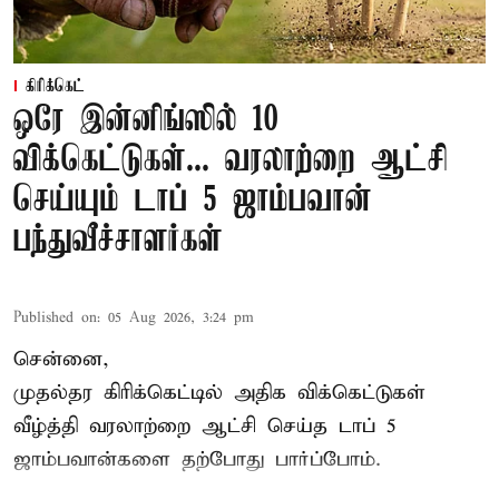
கிரிக்கெட்
ஒரே இன்னிங்ஸில் 10
விக்கெட்டுகள்... வரலாற்றை ஆட்சி
செய்யும் டாப் 5 ஜாம்பவான்
பந்துவீச்சாளர்கள்
Published on
:
05 Aug 2026, 3:24 pm
சென்னை,
முதல்தர
கிரிக்கெட்
டில் அதிக விக்கெட்டுகள்
வீழ்த்தி வரலாற்றை ஆட்சி செய்த டாப் 5
ஜாம்பவான்களை தற்போது பார்ப்போம்.