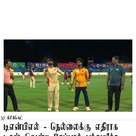
கிரிக்கெட்
X
டிஎன்பிஎல் - நெல்லைக்கு எதிராக