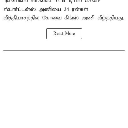
டிஎன்பிஎல் கிரிக்கெட் போட்டியில் சேலம்
ஸ்பார்ட்டன்ஸ் அணியை 34 ரன்கள்
வித்தியாசத்தில் கோவை கிங்ஸ் அணி வீழ்த்தியது.
Read More