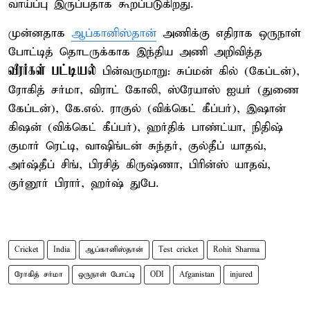
வாய்ப்பு இருப்பதாக கூறப்படுகிறது.
முன்னதாக
ஆப்கானிஸ்தான்
அணிக்கு எதிராக ஒருநாள்
போட்டித் தொடருக்காக இந்திய அணி அறிவித்த
வீரர்கள் பட்டியல்
பின்வருமாறு: சுப்மன் கில் (கேப்டன்),
ரோகித் சர்மா, விராட் கோலி, ஸ்ரேயாஸ் ஐயர் (துணை
கேப்டன்), கே.எல். ராகுல் (விக்கெட் கீப்பர்), இஷான்
கிஷன் (விக்கெட் கீப்பர்), ஹர்திக் பாண்ட்யா, நிதிஷ்
குமார் ரெட்டி, வாஷிங்டன் சுந்தர், குல்தீப் யாதவ்,
அர்ஷ்தீப் சிங், பிரசித் கிருஷ்ணா, பிரின்ஸ் யாதவ்,
குர்னூர் பிரார், ஹர்ஷ் துபே.
Cricket
India
ஆப்கானிஸ்தான்
Test cricket
Rohit Sharma
ரோகித் சர்மா
ஒருநாள் போட்டி
ODI
Afganistan
injured