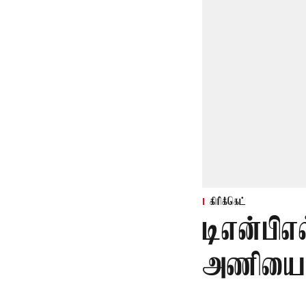
கிரிக்கெட்
டிஎன்பிஎல
அணியை வ