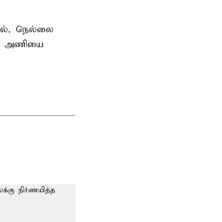
தில், நெல்லை
ன்ஸ் அணியை