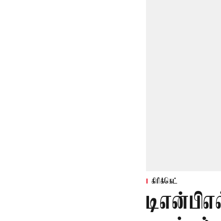
கிரிக்கெட்
டிஎன்பிஎ