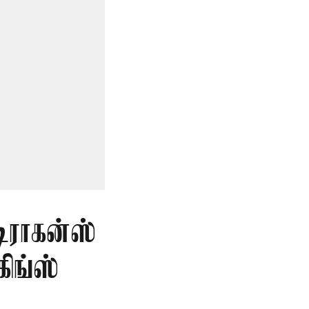
டிராகன்ஸ்
ிங்ஸ்