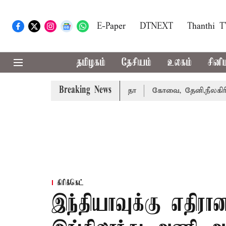
E-Paper
DTNEXT
Thanthi 
தமிழகம்
தேசியம்
உலகம்
சினி
Breaking News
 வழக்கை வாபஸ் பெற்றார் சங்கீதா
கோவை, தேனி,நீலகிரி ஆகி
கிரிக்கெட்
இந்தியாவுக்கு எதிர