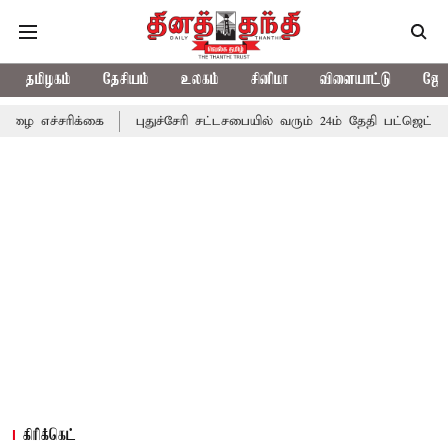
தமிழகம்
தேசியம்
உலகம்
சினிமா
விளையாட்டு
ஜோத
்கை
புதுச்சேரி சட்டசபையில் வரும் 24ம் தேதி பட்ஜெட் தாக்கல் செய்கி
கிரிக்கெட்