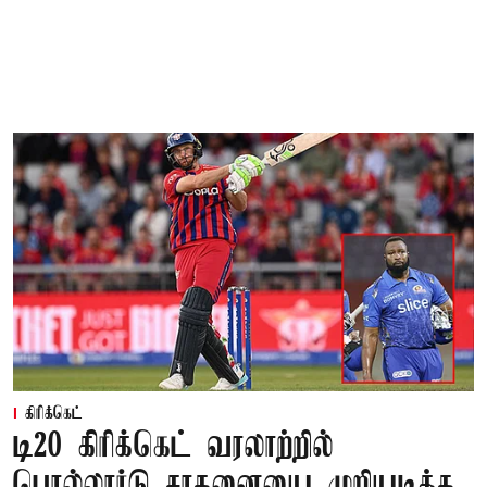
கிரிக்கெட்
டி20 கிரிக்கெட் வரலாற்றில்
பொல்லார்டு சாதனையை முறியடித்த