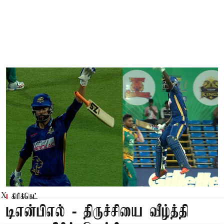
X
கிரிக்கெட்
டிஎன்பிஎல் - திருச்சியை வீழ்த்தி