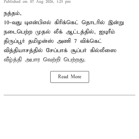
Published on
:
07 Aug 2026, 1:25 pm
நத்தம்,
10-வது
டிஎன்பிஎல்
கிரிக்கெட் தொடரில் இன்று
நடைபெற்ற முதல் லீக் ஆட்டத்தில், ஐடிரீம்
திருப்பூர் தமிழன்ஸ் அணி 7 விக்கெட்
வித்தியாசத்தில் சேப்பாக் சூப்பர் கில்லீஸை
வீழ்த்தி அபார வெற்றி பெற்றது.
Read More