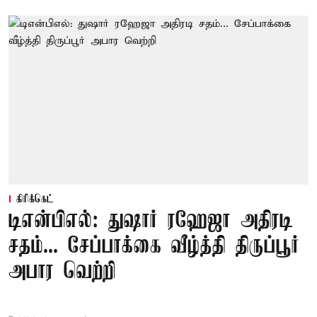
கிரிக்கெட்
டிஎன்பிஎல்: துஷார் ரஹேஜா அதிரடி
சதம்... சேப்பாக்கை வீழ்த்தி திருப்பூர்
அபார வெற்றி