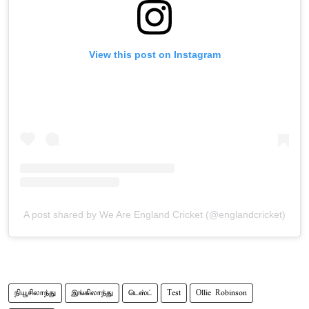
View this post on Instagram
A post shared by We Are England Cricket (@englandcricket)
நியூசிலாந்து
இங்கிலாந்து
டெஸ்ட்
Test
Ollie Robinson