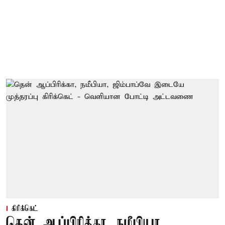
கிரிக்கெட்
தென் ஆப்பிரிக்கா, நமீபியா,