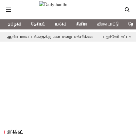
தமிழகம்
தேசியம்
உலகம்
சினிமா
விளையாட்டு
ஜோத
ிய மாவட்டங்களுக்கு கன மழை எச்சரிக்கை
புதுச்சேரி சட்டசபையில் 
கிரிக்கெட்