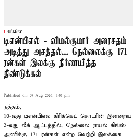
கிரிக்கெட்
டிஎன்பிஎல் - விமல்குமார் அரைசதம்
அடித்து அசத்தல்... நெல்லைக்கு 171
ரன்கள் இலக்கு நிர்ணயித்த
திண்டுக்கல்
Published on
:
07 Aug 2026, 3:40 pm
நத்தம்,
10-வது
டிஎன்பிஎல்
கிரிக்கெட் தொடரின் இன்றைய
2-வது லீக் ஆட்டத்தில், நெல்லை ராயல் கிங்ஸ்
அணிக்கு 171 ரன்கள் என்ற வெற்றி இலக்கை