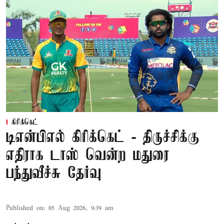
கிரிக்கெட்
டிஎன்பிஎல் கிரிக்கெட் - திருச்சிக்கு
எதிராக டாஸ் வென்ற மதுரை
பந்துவீச்சு தேர்வு
Published on
:
05 Aug 2026, 9:39 am