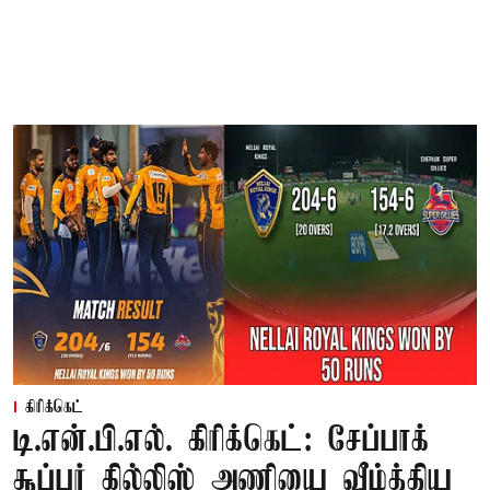
கிரிக்கெட்
டி.என்.பி.எல். கிரிக்கெட்: சேப்பாக்
சூப்பர் கில்லிஸ் அணியை வீழ்த்திய