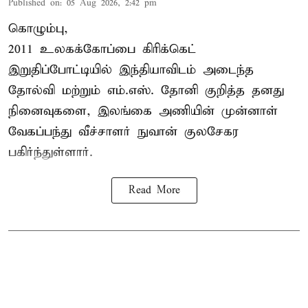
Published on
:
05 Aug 2026, 2:42 pm
கொழும்பு,
2011 உலகக்கோப்பை
கிரிக்கெட்
இறுதிப்போட்டியில் இந்தியாவிடம் அடைந்த
தோல்வி மற்றும் எம்.எஸ். தோனி குறித்த தனது
நினைவுகளை, இலங்கை அணியின் முன்னாள்
வேகப்பந்து வீச்சாளர் நுவான் குலசேகர
பகிர்ந்துள்ளார்.
Read More