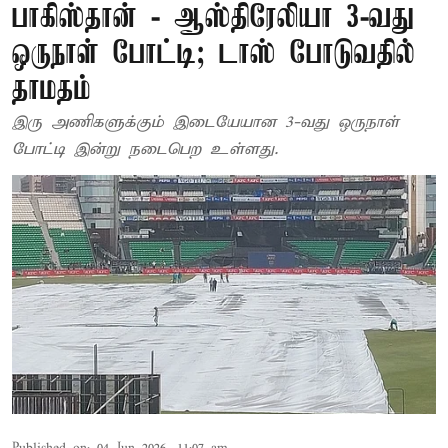
பாகிஸ்தான் - ஆஸ்திரேலியா 3-வது
ஒருநாள் போட்டி; டாஸ் போடுவதில்
தாமதம்
இரு அணிகளுக்கும் இடையேயான 3-வது ஒருநாள்
போட்டி இன்று நடைபெற உள்ளது.