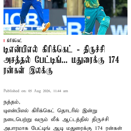
கிரிக்கெட்
டிஎன்பிஎல் கிரிக்கெட் - திருச்சி
அசத்தல் பேட்டிங்... மதுரைக்கு 174
ரன்கள் இலக்கு
Published on
:
05 Aug 2026, 11:44 am
நத்தம்,
டிஎன்பிஎல்
கிரிக்கெட் தொடரில் இன்று
நடைபெற்று வரும் லீக் ஆட்டத்தில் திருச்சி
அபாரமாக பேட்டிங் ஆடி மதுரைக்கு 174 ரன்கள்