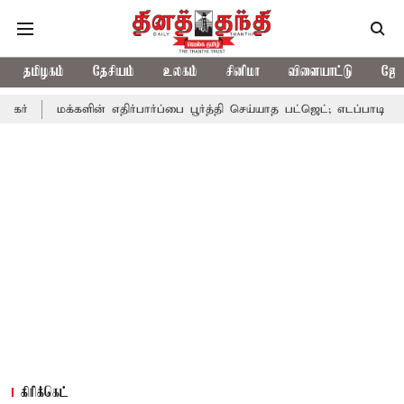
தமிழகம்
தேசியம்
உலகம்
சினிமா
விளையாட்டு
ஜோத
களின் எதிர்பார்ப்பை பூர்த்தி செய்யாத பட்ஜெட்; எடப்பாடி பழனிசாமி
ப
கிரிக்கெட்