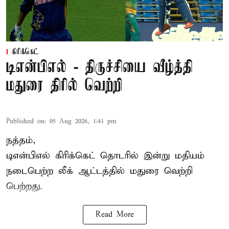
கிரிக்கெட்
டிஎன்பிஎல் - திருச்சியை வீழ்த்தி
மதுரை திரில் வெற்றி
Published on
:
05 Aug 2026, 1:41 pm
நத்தம்,
டிஎன்பிஎல்
கிரிக்கெட் தொடரில் இன்று மதியம்
நடைபெற்ற லீக் ஆட்டத்தில் மதுரை வெற்றி
பெற்றது.
Read More