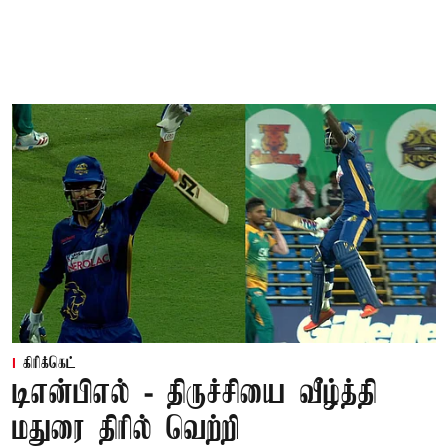
கிரிக்கெட்
டிஎன்பிஎல் - திருச்சியை வீழ்த்தி
மதுரை திரில் வெற்றி