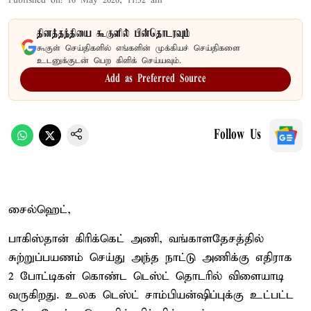
Published on
:
16 May 2026, 11:52 am
தினத்தந்தியை கூகுளில் பின்தொடரவும்
கூகுள் செய்திகளில் எங்களின் முக்கியச் செய்திகளை
உடனுக்குடன் பெற கிளிக் செய்யவும்.
Add as Preferred Source
Follow Us
சைல்ஹெட்,
பாகிஸ்தான் கிரிக்கெட் அணி, வங்காளதேசத்தில்
சுற்றுப்பயணம் செய்து அந்த நாட்டு அணிக்கு எதிராக
2 போட்டிகள் கொண்ட டெஸ்ட் தொடரில் விளையாடி
வருகிறது. உலக டெஸ்ட் சாம்பியன்ஷிப்புக்கு உட்பட்ட