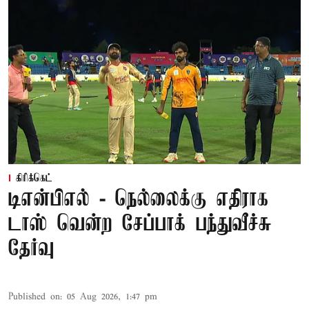
கிரிக்கெட்
டிஎன்பிஎல் - நெல்லைக்கு எதிராக
டாஸ் வென்ற சேப்பாக் பந்துவீச்சு
தேர்வு
Published on
:
05 Aug 2026, 1:47 pm