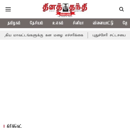
தமிழகம்
தேசியம்
உலகம்
சினிமா
விளையாட்டு
ஜோத
ங்களுக்கு கன மழை எச்சரிக்கை
புதுச்சேரி சட்டசபையில் வரும் 24ம்
கிரிக்கெட்