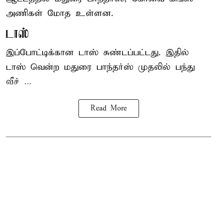
அணிகள் மோத உள்ளன.
டாஸ்
இப்போட்டிக்கான டாஸ் சுண்டப்பட்டது. இதில்
டாஸ் வென்ற மதுரை பாந்தர்ஸ் முதலில் பந்து
வீச் ...
Read More