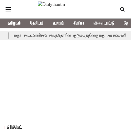
தமிழகம்
தேசியம்
உலகம்
சினிமா
விளையாட்டு
ஜோத
கரூர் கூட்டநெரிசல்: இறந்தோரின் குடும்பத்தினருக்கு அரசுப்பணி வழக்கு; வ
கிரிக்கெட்