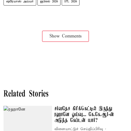
ஷ்ரேயாஸ் அய்யர்
ஐபிஎல் 2026
IPL 2026
Show Comments
Related Stories
சர்வதேச கிரிக்கெட்டில் இருந்து
ரஹானே ஓய்வு... கே.கே.ஆர்-ன்
அடுத்த கேப்டன் யார்?
விளையாட்டுச் செய்திப்பிரிவு