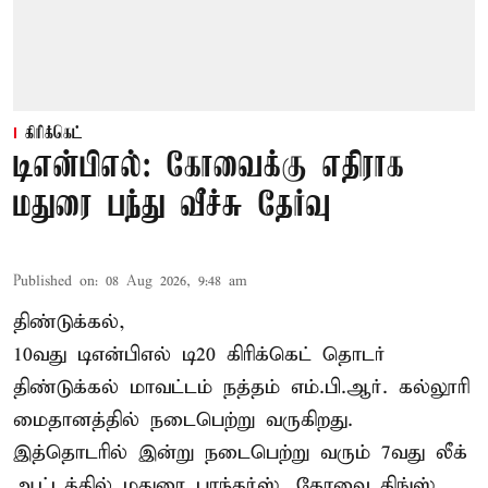
கிரிக்கெட்
டிஎன்பிஎல்: கோவைக்கு எதிராக
மதுரை பந்து வீச்சு தேர்வு
Published on
:
08 Aug 2026, 9:48 am
திண்டுக்கல்,
10வது டிஎன்பிஎல் டி20
கிரிக்கெட்
தொடர்
திண்டுக்கல் மாவட்டம் நத்தம் எம்.பி.ஆர். கல்லூரி
மைதானத்தில் நடைபெற்று வருகிறது.
இத்தொடரில் இன்று நடைபெற்று வரும் 7வது லீக்
ஆட்டத்தில் மதுரை பாந்தர்ஸ், கோவை கிங்ஸ்