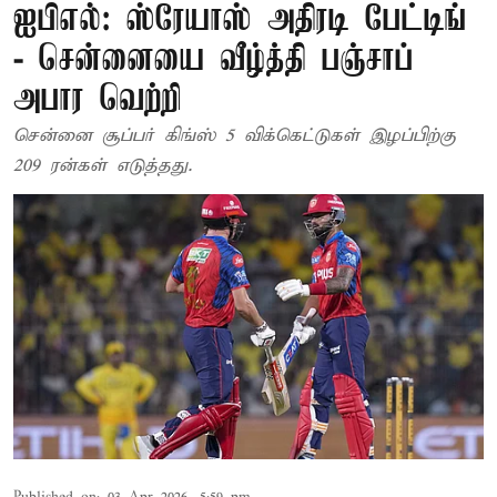
ஐபிஎல்: ஸ்ரேயாஸ் அதிரடி பேட்டிங்
- சென்னையை வீழ்த்தி பஞ்சாப்
அபார வெற்றி
சென்னை சூப்பர் கிங்ஸ் 5 விக்கெட்டுகள் இழப்பிற்கு
209 ரன்கள் எடுத்தது.