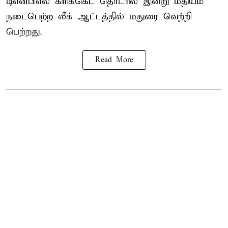
டிஎன்பிஎல்
கிரிக்கெட் தொடரில் இன்று மதியம்
நடைபெற்ற லீக் ஆட்டத்தில் மதுரை வெற்றி
பெற்றது.
Read More