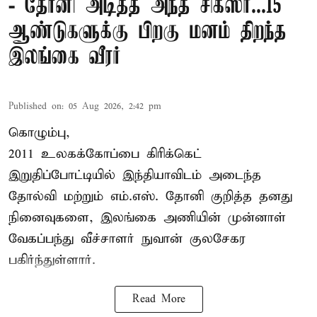
- தோனி அடித்த அந்த சிக்ஸர்...15
ஆண்டுகளுக்கு பிறகு மனம் திறந்த
இலங்கை வீரர்
Published on
:
05 Aug 2026, 2:42 pm
கொழும்பு,
2011 உலகக்கோப்பை
கிரிக்கெட்
இறுதிப்போட்டியில் இந்தியாவிடம் அடைந்த
தோல்வி மற்றும் எம்.எஸ். தோனி குறித்த தனது
நினைவுகளை, இலங்கை அணியின் முன்னாள்
வேகப்பந்து வீச்சாளர் நுவான் குலசேகர
பகிர்ந்துள்ளார்.
Read More