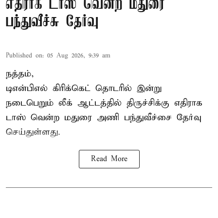
எதிராக டாஸ் வென்ற மதுரை
பந்துவீச்சு தேர்வு
Published on
:
05 Aug 2026, 9:39 am
நத்தம்,
டிஎன்பிஎல்
கிரிக்கெட் தொடரில் இன்று
நடைபெறும் லீக் ஆட்டத்தில் திருச்சிக்கு எதிராக
டாஸ் வென்ற மதுரை அணி பந்துவீச்சை தேர்வு
செய்துள்ளது.
Read More