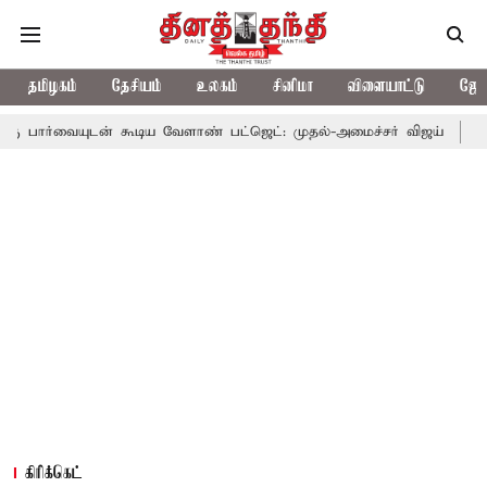
தமிழகம்
தேசியம்
உலகம்
சினிமா
விளையாட்டு
ஜோத
் கூடிய வேளாண் பட்ஜெட்: முதல்-அமைச்சர் விஜய்
தமிழக அரசியலி
கிரிக்கெட்