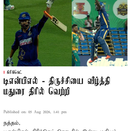
கிரிக்கெட்
டிஎன்பிஎல் - திருச்சியை வீழ்த்தி
மதுரை திரில் வெற்றி
Published on
:
05 Aug 2026, 1:41 pm
நத்தம்,