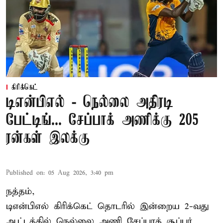
கிரிக்கெட்
டிஎன்பிஎல் - நெல்லை அதிரடி
பேட்டிங்... சேப்பாக் அணிக்கு 205
ரன்கள் இலக்கு
Published on
:
05 Aug 2026, 3:40 pm
நத்தம்,
டிஎன்பிஎல்
கிரிக்கெட் தொடரில் இன்றைய 2-வது
ஆட்டத்தில் நெல்லை அணி சேப்பாக் சூப்பர்