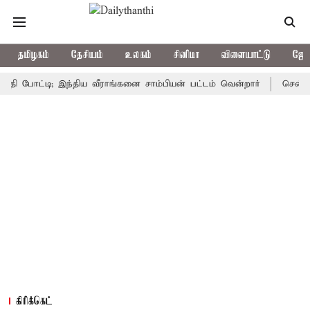
தமிழகம்
தேசியம்
உலகம்
சினிமா
விளையாட்டு
ஜோத
்டி; இந்திய வீராங்கனை சாம்பியன் பட்டம் வென்றார்
சென்னையின் 
கிரிக்கெட்