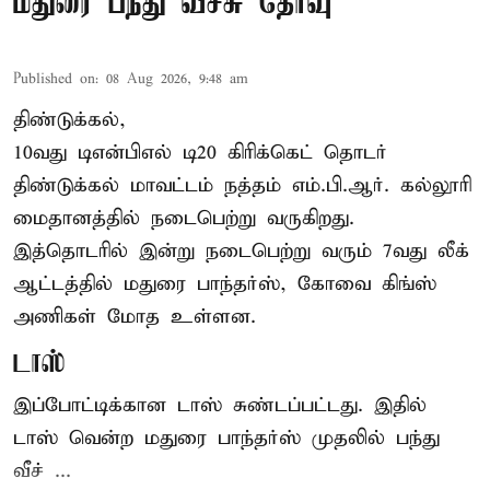
மதுரை பந்து வீச்சு தேர்வு
Published on
:
08 Aug 2026, 9:48 am
திண்டுக்கல்,
10வது டிஎன்பிஎல் டி20
கிரிக்கெட்
தொடர்
திண்டுக்கல் மாவட்டம் நத்தம் எம்.பி.ஆர். கல்லூரி
மைதானத்தில் நடைபெற்று வருகிறது.
இத்தொடரில் இன்று நடைபெற்று வரும் 7வது லீக்
ஆட்டத்தில் மதுரை பாந்தர்ஸ், கோவை கிங்ஸ்
அணிகள் மோத உள்ளன.
டாஸ்
இப்போட்டிக்கான டாஸ் சுண்டப்பட்டது. இதில்
டாஸ் வென்ற மதுரை பாந்தர்ஸ் முதலில் பந்து
வீச் ...