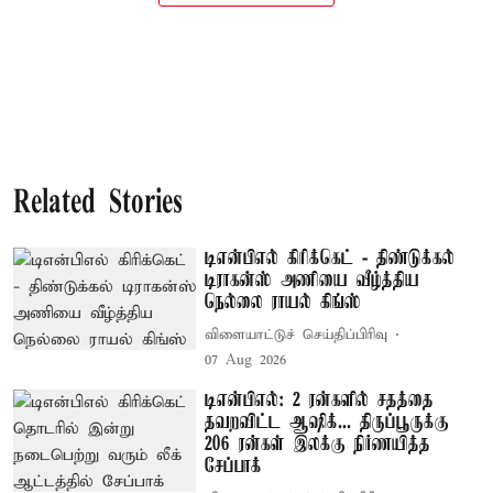
Related Stories
டிஎன்பிஎல் கிரிக்கெட் - திண்டுக்கல்
டிராகன்ஸ் அணியை வீழ்த்திய
நெல்லை ராயல் கிங்ஸ்
விளையாட்டுச் செய்திப்பிரிவு
07 Aug 2026
டிஎன்பிஎல்: 2 ரன்களில் சதத்தை
தவறவிட்ட ஆஷிக்... திருப்பூருக்கு
206 ரன்கள் இலக்கு நிர்ணயித்த
சேப்பாக்