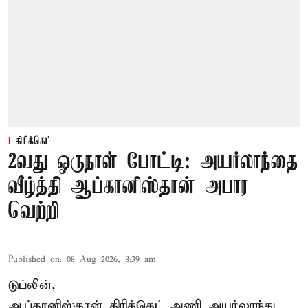
கிரிக்கெட்
2வது ஒருநாள் போட்டி: அயர்லாந்தை
வீழ்த்தி ஆப்கானிஸ்தான் அபார
வெற்றி
Published on
:
08 Aug 2026, 8:39 am
டுப்லின்,
ஆப்கானிஸ்தான்
கிரிக்கெட்
அணி அயர்லாந்து