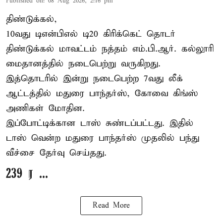
Published on
:
08 Aug 2026, 2:16 pm
திண்டுக்கல்,
10வது டிஎன்பிஎல் டி20
கிரிக்கெட்
தொடர்
திண்டுக்கல் மாவட்டம் நத்தம் எம்.பி.ஆர். கல்லூரி
மைதானத்தில் நடைபெற்று வருகிறது.
இத்தொடரில் இன்று நடைபெற்ற 7வது லீக்
ஆட்டத்தில் மதுரை பாந்தர்ஸ், கோவை கிங்ஸ்
அணிகள் மோதின.
இப்போட்டிக்கான டாஸ் சுண்டப்பட்டது. இதில்
டாஸ் வென்ற மதுரை பாந்தர்ஸ் முதலில் பந்து
வீச்சை தேர்வு செய்தது.
239 ர ...
Read More