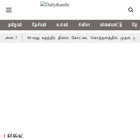
தமிழகம்
தேசியம்
உலகம்
சினிமா
விளையாட்டு
ஜோத
.?
80-வது சுதந்திர தினம்: கோட்டை கொத்தளத்தில் முதல் முறையாக த
கிரிக்கெட்