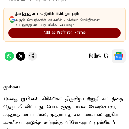
Published on
:
24 May 2026, 2:35 pm
தினத்தந்தியை கூகுளில் பின்தொடரவும்
கூகுள் செய்திகளில் எங்களின் முக்கியச் செய்திகளை
உடனுக்குடன் பெற கிளிக் செய்யவும்.
Add as Preferred Source
Follow Us
மும்பை,
19-வது ஐ.பி.எல். கிரிக்கெட் திருவிழா இறுதி கட்டத்தை
நெருங்கி விட் டது. பெங்களூரு ராயல் சேலஞ்சர்ஸ்,
குஜராத் டைட்டன்ஸ், ஐதராபாத் சன் ரைசர்ஸ் ஆகிய
அணிகள் அடுத்த சுற்றுக்கு (பிளே-ஆப்) முன்னேறி