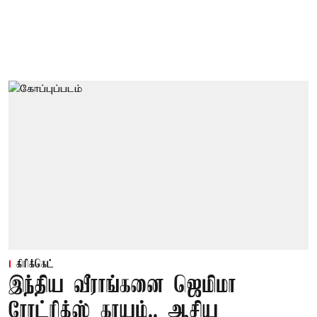
கிரிக்கெட்
இந்திய வீராங்கனை ஜெமிமா
ரோட்ரிக்ஸ் காயம்.. ஆசிய