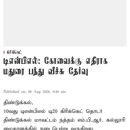
கிரிக்கெட்
டிஎன்பிஎல்: கோவைக்கு எதிராக
மதுரை பந்து வீச்சு தேர்வு
Published on
:
08 Aug 2026, 9:48 am
திண்டுக்கல்,
10வது டிஎன்பிஎல் டி20
கிரிக்கெட்
தொடர்
திண்டுக்கல் மாவட்டம் நத்தம் எம்.பி.ஆர். கல்லூரி
மைதானத்தில் நடைபெற்று வருகிறது.