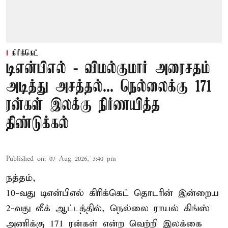
கிரிக்கெட்
டிஎன்பிஎல் - விமல்குமார் அரைசதம்
அடித்து அசத்தல்... நெல்லைக்கு 171
ரன்கள் இலக்கு நிர்ணயித்த
திண்டுக்கல்
Published on
:
07 Aug 2026, 3:40 pm
நத்தம்,
10-வது
டிஎன்பிஎல்
கிரிக்கெட் தொடரின் இன்றைய
2-வது லீக் ஆட்டத்தில், நெல்லை ராயல் கிங்ஸ்
அணிக்கு 171 ரன்கள் என்ற வெற்றி இலக்கை