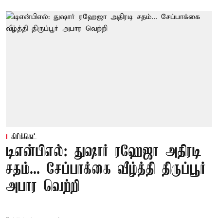
கிரிக்கெட்
டிஎன்பிஎல்: துஷார் ரஹேஜா அதிரடி
சதம்... சேப்பாக்கை வீழ்த்தி திருப்பூர்
அபார வெற்றி