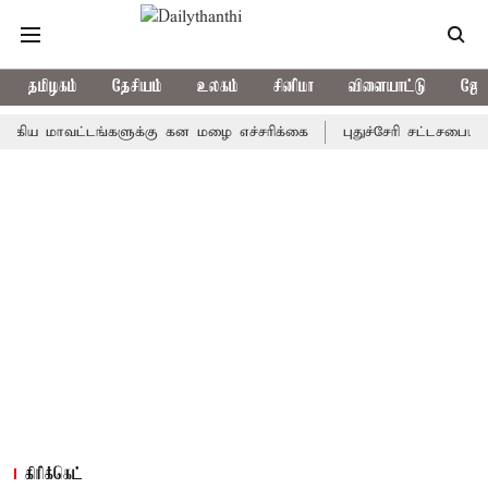
தமிழகம்
தேசியம்
உலகம்
சினிமா
விளையாட்டு
ஜோத
ாவட்டங்களுக்கு கன மழை எச்சரிக்கை
புதுச்சேரி சட்டசபையில் வரும
கிரிக்கெட்