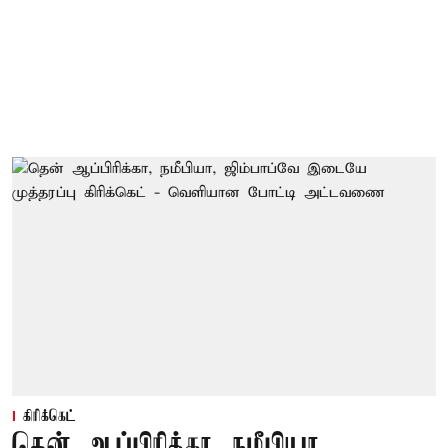
கிரிக்கெட்
தென் ஆப்பிரிக்கா, நமீபியா,