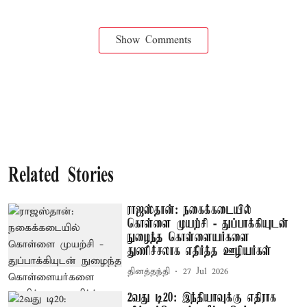
Show Comments
Related Stories
ராஜஸ்தான்: நகைக்கடையில்
கொள்ளை முயற்சி - துப்பாக்கியுடன்
நுழைந்த கொள்ளையர்களை
துணிச்சலாக எதிர்த்த ஊழியர்கள்
தினத்தந்தி
27 Jul 2026
2வது டி20: இந்தியாவுக்கு எதிராக