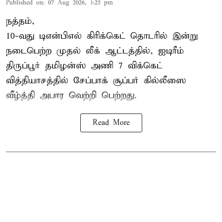
Published on
:
07 Aug 2026, 1:25 pm
நத்தம்,
10-வது
டிஎன்பிஎல்
கிரிக்கெட் தொடரில் இன்று
நடைபெற்ற முதல் லீக் ஆட்டத்தில், ஐடிரீம்
திருப்பூர் தமிழன்ஸ் அணி 7 விக்கெட்
வித்தியாசத்தில் சேப்பாக் சூப்பர் கில்லீஸை
வீழ்த்தி அபார வெற்றி பெற்றது.
Read More