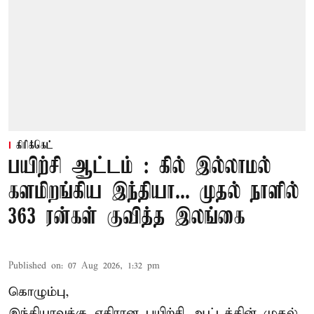
கிரிக்கெட்
பயிற்சி ஆட்டம் : கில் இல்லாமல்
களமிறங்கிய இந்தியா... முதல் நாளில்
363 ரன்கள் குவித்த இலங்கை
Published on
:
07 Aug 2026, 1:32 pm
கொழும்பு,
இந்தியாவுக்கு எதிரான பயிற்சி ஆட்டத்தின் முதல்