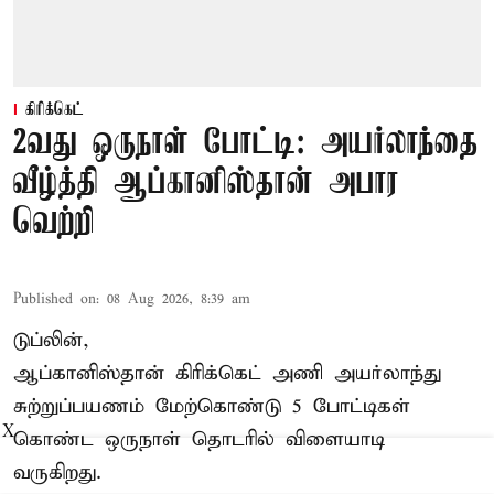
கிரிக்கெட்
2வது ஒருநாள் போட்டி: அயர்லாந்தை
வீழ்த்தி ஆப்கானிஸ்தான் அபார
வெற்றி
Published on
:
08 Aug 2026, 8:39 am
டுப்லின்,
ஆப்கானிஸ்தான்
கிரிக்கெட்
அணி அயர்லாந்து
சுற்றுப்பயணம் மேற்கொண்டு 5 போட்டிகள்
X
கொண்ட ஒருநாள் தொடரில் விளையாடி
வருகிறது.