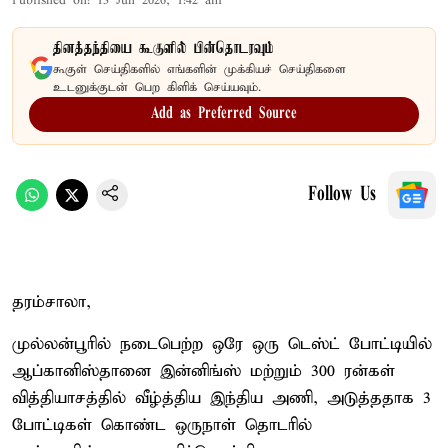
Published on
:
13 Jun 2026, 1:42 am
தினத்தந்தியை கூகுளில் பின்தொடரவும்
கூகுள் செய்திகளில் எங்களின் முக்கியச் செய்திகளை
உடனுக்குடன் பெற கிளிக் செய்யவும்.
Add as Preferred Source
Follow Us
தரம்சாலா,
முல்லன்பூரில் நடைபெற்ற ஒரே ஒரு டெஸ்ட் போட்டியில்
ஆப்கானிஸ்தானை இன்னிங்ஸ் மற்றும் 300 ரன்கள்
வித்தியாசத்தில் வீழ்த்திய இந்திய அணி, அடுத்ததாக 3
போட்டிகள் கொண்ட ஒருநாள் தொடரில்