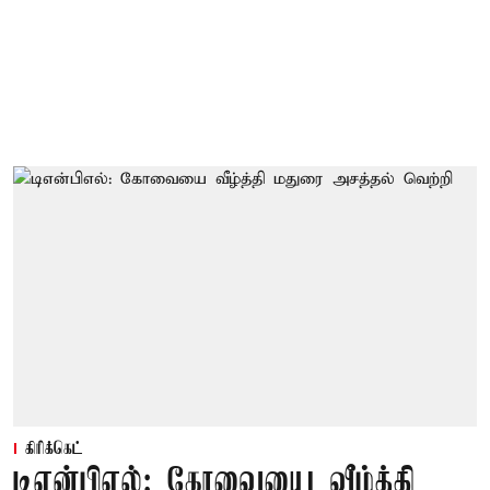
கிரிக்கெட்
டிஎன்பிஎல்: கோவையை வீழ்த்தி