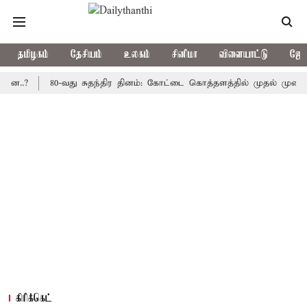
தமிழகம்
தேசியம்
உலகம்
சினிமா
விளையாட்டு
ஜோத
80-வது சுதந்திர தினம்: கோட்டை கொத்தளத்தில் முதல் முறையாக தேச
கிரிக்கெட்