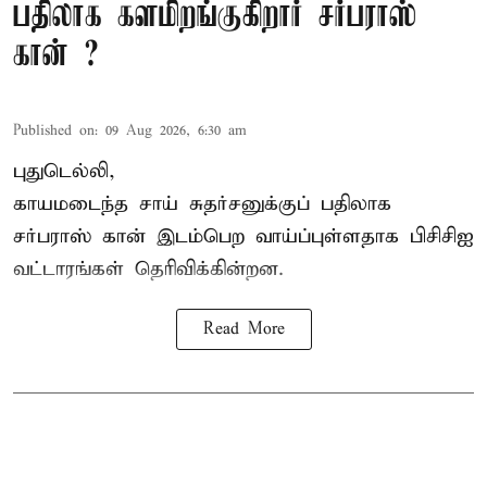
பதிலாக களமிறங்குகிறார் சர்பராஸ்
கான் ?
Published on
:
09 Aug 2026, 6:30 am
புதுடெல்லி,
காயமடைந்த சாய் சுதர்சனுக்குப் பதிலாக
சர்பராஸ் கான் இடம்பெற வாய்ப்புள்ளதாக
பிசிசிஐ
வட்டாரங்கள் தெரிவிக்கின்றன.
Read More