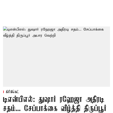
கிரிக்கெட்
டிஎன்பிஎல்: துஷார் ரஹேஜா அதிரடி
சதம்... சேப்பாக்கை வீழ்த்தி திருப்பூர்