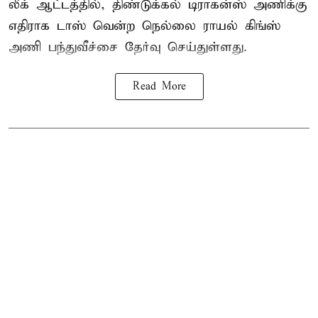
லீக் ஆட்டத்தில், திண்டுக்கல் டிராகன்ஸ் அணிக்கு
எதிராக டாஸ் வென்ற நெல்லை ராயல் கிங்ஸ்
அணி பந்துவீச்சை தேர்வு செய்துள்ளது.
Read More