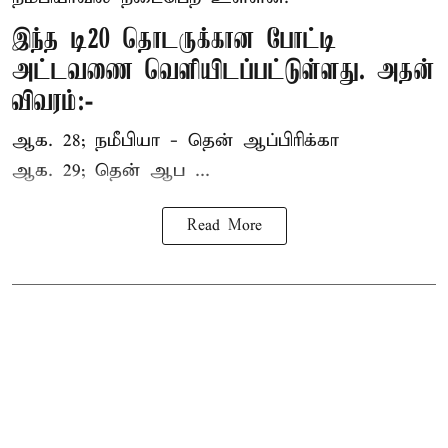
இந்த டி20 தொடருக்கான போட்டி
அட்டவணை வெளியிடப்பட்டுள்ளது. அதன்
விவரம்:-
ஆக. 28; நமீபியா - தென் ஆப்பிரிக்கா
ஆக. 29; தென் ஆப ...
Read More