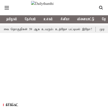
தமிழகம்
தேசியம்
உலகம்
சினிமா
விளையாட்டு
ஜோத
ொகுதிகள் 59 ஆக உயரும்: உத்தேச பட்டியல் இதோ!
முதல்-அமைச்ச
கிரிக்கெட்