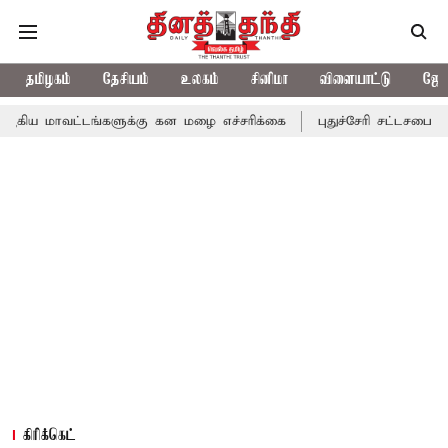
தமிழகம்
தேசியம்
உலகம்
சினிமா
விளையாட்டு
ஜோத
டங்களுக்கு கன மழை எச்சரிக்கை
புதுச்சேரி சட்டசபையில் வரும் 24ம
கிரிக்கெட்