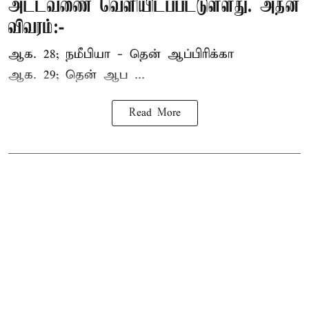
அட்டவணை வெளியிடப்பட்டுள்ளது. அதன்
விவரம்:-
ஆக. 28; நமீபியா - தென் ஆப்பிரிக்கா
ஆக. 29; தென் ஆப ...
Read More