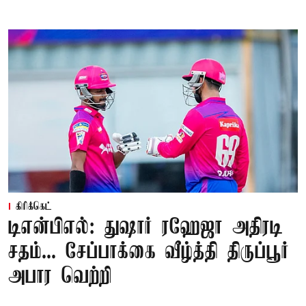
கிரிக்கெட்
டிஎன்பிஎல்: துஷார் ரஹேஜா அதிரடி
சதம்... சேப்பாக்கை வீழ்த்தி திருப்பூர்
அபார வெற்றி