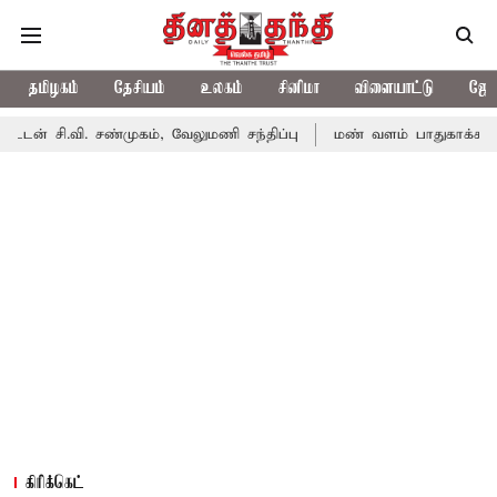
தமிழகம்
தேசியம்
உலகம்
சினிமா
விளையாட்டு
ஜோத
சண்முகம், வேலுமணி சந்திப்பு
மண் வளம் பாதுகாக்க ரசாயன உரம் ப
கிரிக்கெட்