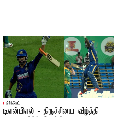
கிரிக்கெட்
டிஎன்பிஎல் - திருச்சியை வீழ்த்தி