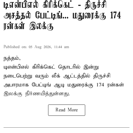
டிஎன்பிஎல் கிரிக்கெட் - திருச்சி
அசத்தல் பேட்டிங்... மதுரைக்கு 174
ரன்கள் இலக்கு
Published on
:
05 Aug 2026, 11:44 am
நத்தம்,
டிஎன்பிஎல்
கிரிக்கெட் தொடரில் இன்று
நடைபெற்று வரும் லீக் ஆட்டத்தில் திருச்சி
அபாரமாக பேட்டிங் ஆடி மதுரைக்கு 174 ரன்கள்
இலக்கு நிர்ணயித்துள்ளது.
Read More