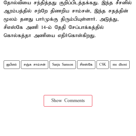
தோல்வியை சந்தித்தது குறிப்பிடத்தக்கது. இந்த சீசனில்
ஆரம்பத்தில் சற்றே திணறிய சாம்சன், இந்த சதத்தின்
மூலம் தனது பார்முக்கு திரும்பியுள்ளார். அடுத்து,
சிஎஸ்கே அணி 14-ம் தேதி சேப்பாக்கத்தில்
கொல்கத்தா அணியை எதிர்கொள்கிறது.
ஐபிஎல்
சஞ்சு சாம்சன்
Sanju Samson
சிஎஸ்கே
CSK
ms dhoni
Show Comments