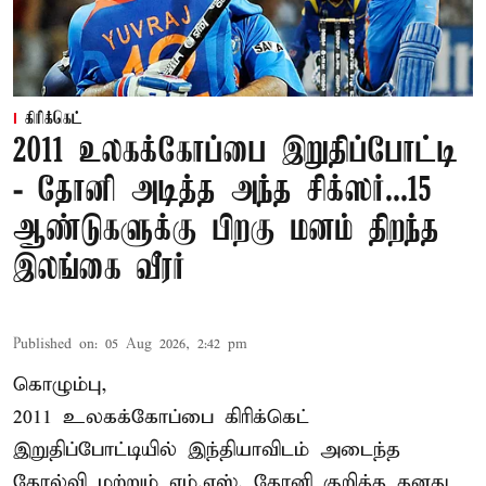
கிரிக்கெட்
2011 உலகக்கோப்பை இறுதிப்போட்டி
- தோனி அடித்த அந்த சிக்ஸர்...15
ஆண்டுகளுக்கு பிறகு மனம் திறந்த
இலங்கை வீரர்
Published on
:
05 Aug 2026, 2:42 pm
கொழும்பு,
2011 உலகக்கோப்பை
கிரிக்கெட்
இறுதிப்போட்டியில் இந்தியாவிடம் அடைந்த
தோல்வி மற்றும் எம்.எஸ். தோனி குறித்த தனது