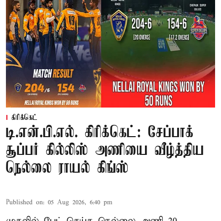
கிரிக்கெட்
டி.என்.பி.எல். கிரிக்கெட்: சேப்பாக்
சூப்பர் கில்லிஸ் அணியை வீழ்த்திய
நெல்லை ராயல் கிங்ஸ்
Published on
:
05 Aug 2026, 6:40 pm
முதலில் பேட் செய்த நெல்லை அணி 20