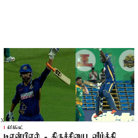
X
கிரிக்கெட்
டிஎன்பிஎல் - திருச்சியை வீழ்த்தி