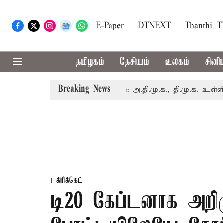
E-Paper
DTNEXT
Thanthi 
தமிழகம்
தேசியம்
உலகம்
சினி
Breaking News
இன்று எம்.பி.க்கள் கூட்டம்: அ.தி.மு.க., தி.மு.க. உள்ளிட்ட எதி
கிரிக்கெட்
டி20 கேப்டனாக அறி