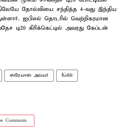
ிலேயே தோல்வியை சந்தித்த 4-வது இந்திய
்ளார். ஐபிஎல் தொடரில் வெற்றிகரமான
தேச டி20 கிரிக்கெட்டில் அவரது கேப்டன்
.
ஸ்ரேயாஸ் அய்யர்
Kohli
ow Comments