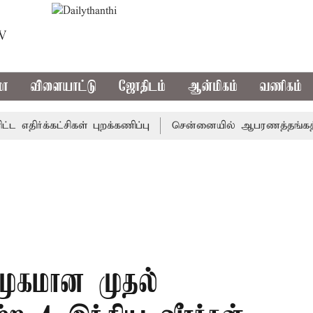
TV
மா
விளையாட்டு
ஜோதிடம்
ஆன்மிகம்
வணிகம்
ர்க்கட்சிகள் புறக்கணிப்பு
சென்னையில் ஆபரணத்தங்கத்தின் வி
முகமான முதல்