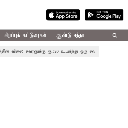
சிறப்புக் கட்டுரைகள்
ஆண்டு சந்தா
லை சவரனுக்கு ரூ.520 உயர்ந்து ஒரு சவரன் ரூ.1,11,720க்கு வி