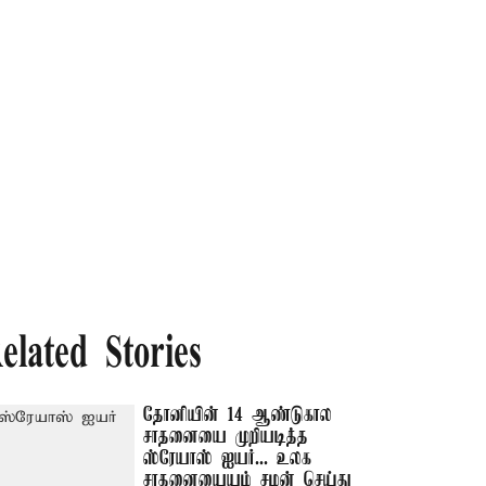
elated Stories
தோனியின் 14 ஆண்டுகால
சாதனையை முறியடித்த
ஸ்ரேயாஸ் ஐயர்... உலக
சாதனையையும் சமன் செய்து