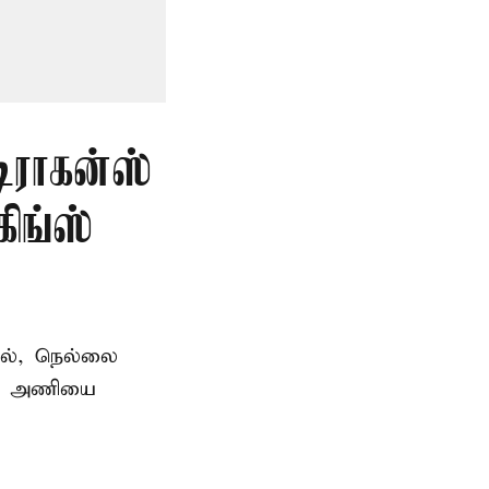
டிராகன்ஸ்
ிங்ஸ்
தில், நெல்லை
ன்ஸ் அணியை