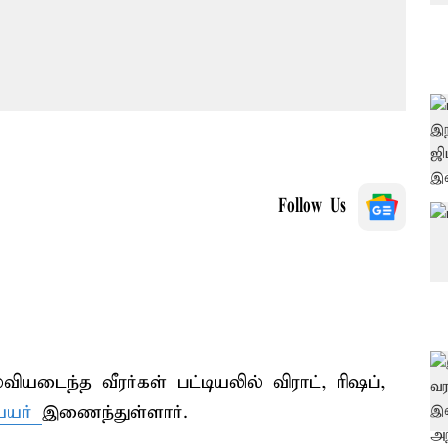
Follow Us
ியடைந்த வீரர்கள் பட்டியலில் விராட், ரிஷப்,
்யர்
இணைந்துள்ளார்.