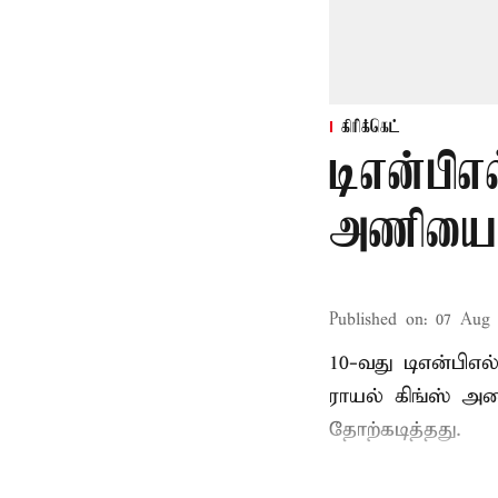
கிரிக்கெட்
டிஎன்பிஎல
அணியை வ
Published on
:
07 Aug 
10-வது டிஎன்பிஎ
ராயல் கிங்ஸ் அண
தோற்கடித்தது.