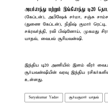
அயர்லாந்து மற்றும் இங்கிலாந்து டி20 த
(கேப்டன்), அபிஷேக் சர்மா, சஞ்சு சாம
(துணை கேப்டன்), நிதிஷ் குமார் ரெட்டி,
சக்ரவர்த்தி, ரவி பிஷ்னோய், முகமது சிரா
யாதவ், வைபவ் சூரியவன்ஷி.
இந்திய டி20 அணியில் இளம் வீரர் வைபவ்
சூர்யவன்ஷியின் வரவு இந்திய ரசிகர்களிட
உள்ளது.
Suryakumar Yadav
சூர்யகுமார் யாதவ்