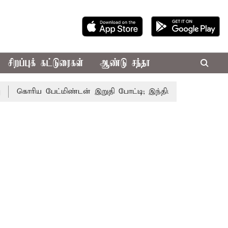
சிறப்புக் கட்டுரைகள்
ஆண்டு சந்தா
கொரிய பேட்மிண்டன் இறுதி போட்டி; இந்திய வீராங்கனை சாம்பியன