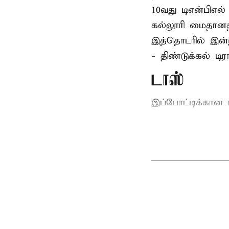
10வது டிஎன்பிஎல்
கல்லூரி மைதானத்
இத்தொடரில் இன்று
- திண்டுக்கல் ட
டாஸ்
இப்போட்டிக்கான ட