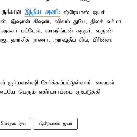
ொடருக்கான
இந்திய அணி:
ஷ்ரேயாஸ் ஐயர்
்சன், இஷான் கிஷன், ஷிவம் துபே, திலக் வர்மா
 அக்சர் பட்டேல், வாஷிங்டன் சுந்தர், வருண்
ஜ், ஹர்சித் ராணா, அர்ஷ்தீப் சிங், பிரின்ஸ்
 சூர்யவன்ஷி சேர்க்கப்பட்டுள்ளார். வைபவ்
ையே பெரும் எதிர்பார்ப்பை ஏற்படுத்தி
Shreyas Iyer
ஷ்ரேயாஸ் ஐயர்