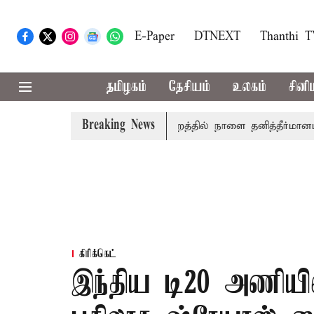
E-Paper
DTNEXT
Thanthi 
தமிழகம்
தேசியம்
உலகம்
சினி
Breaking News
 தமிழ்த்தாய் வாழ்த்து: சட்டமன்றத்தில் நாளை தனித்தீர்மானம்
கிரிக்கெட்
இந்திய டி20 அணியில்