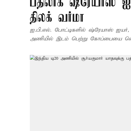
பதிலாக ஷ்ரேயாஸ் 
திலக் வர்மா
ஐ.பி.எல். போட்டிகளில் ஷ்ரேயாஸ் ஐயர
அணியில் இடம் பெற்று கோப்பையை வெ