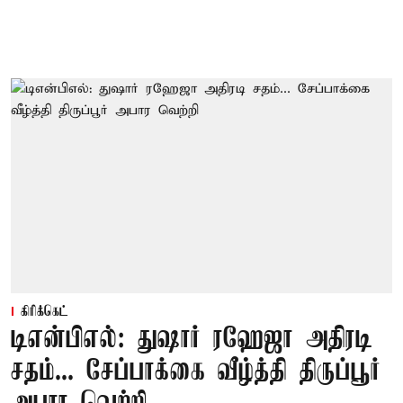
கிரிக்கெட்
டிஎன்பிஎல்: துஷார் ரஹேஜா அதிரடி
சதம்... சேப்பாக்கை வீழ்த்தி திருப்பூர்