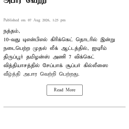
அபார வெற்றி
Published on
:
07 Aug 2026, 1:25 pm
நத்தம்,
10-வது
டிஎன்பிஎல்
கிரிக்கெட் தொடரில் இன்று
நடைபெற்ற முதல் லீக் ஆட்டத்தில், ஐடிரீம்
திருப்பூர் தமிழன்ஸ் அணி 7 விக்கெட்
வித்தியாசத்தில் சேப்பாக் சூப்பர் கில்லீஸை
வீழ்த்தி அபார வெற்றி பெற்றது.
Read More