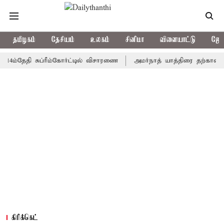
தமிழகம்
தேசியம்
உலகம்
சினிமா
விளையாட்டு
ஜோத
ேதி சுப்ரீம்கோர்ட்டில் விசாரணை
அமர்நாத் யாத்திரை தற்காலிகமாக நிற
கிரிக்கெட்