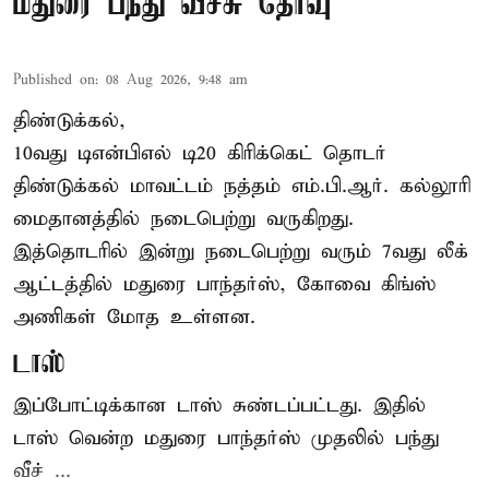
மதுரை பந்து வீச்சு தேர்வு
Published on
:
08 Aug 2026, 9:48 am
திண்டுக்கல்,
10வது டிஎன்பிஎல் டி20
கிரிக்கெட்
தொடர்
திண்டுக்கல் மாவட்டம் நத்தம் எம்.பி.ஆர். கல்லூரி
மைதானத்தில் நடைபெற்று வருகிறது.
இத்தொடரில் இன்று நடைபெற்று வரும் 7வது லீக்
ஆட்டத்தில் மதுரை பாந்தர்ஸ், கோவை கிங்ஸ்
அணிகள் மோத உள்ளன.
டாஸ்
இப்போட்டிக்கான டாஸ் சுண்டப்பட்டது. இதில்
டாஸ் வென்ற மதுரை பாந்தர்ஸ் முதலில் பந்து
வீச் ...