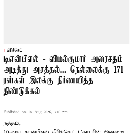
கிரிக்கெட்
டிஎன்பிஎல் - விமல்குமார் அரைசதம்
அடித்து அசத்தல்... நெல்லைக்கு 171
ரன்கள் இலக்கு நிர்ணயித்த
திண்டுக்கல்
Published on
:
07 Aug 2026, 3:40 pm
நத்தம்,
10-வது
டிஎன்பிஎல்
கிரிக்கெட் தொடரின் இன்றைய