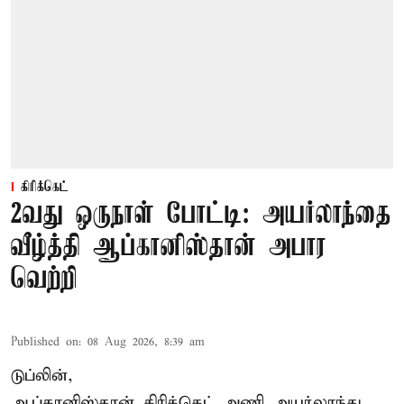
கிரிக்கெட்
2வது ஒருநாள் போட்டி: அயர்லாந்தை
வீழ்த்தி ஆப்கானிஸ்தான் அபார
வெற்றி
Published on
:
08 Aug 2026, 8:39 am
டுப்லின்,
ஆப்கானிஸ்தான்
கிரிக்கெட்
அணி அயர்லாந்து