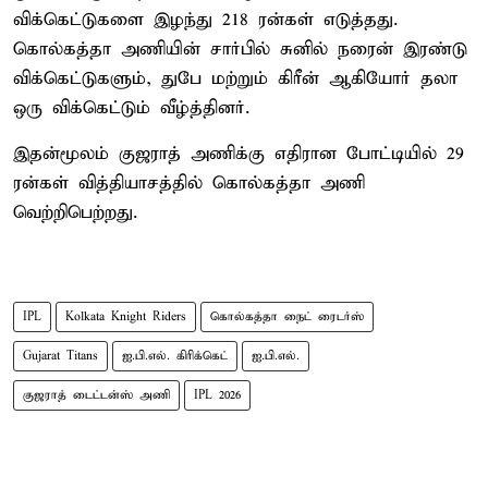
விக்கெட்டுகளை இழந்து 218 ரன்கள் எடுத்தது.
கொல்கத்தா அணியின் சார்பில் சுனில் நரைன் இரண்டு
விக்கெட்டுகளும், துபே மற்றும் கிரீன் ஆகியோர் தலா
ஒரு விக்கெட்டும் வீழ்த்தினர்.
இதன்மூலம் குஜராத் அணிக்கு எதிரான போட்டியில் 29
ரன்கள் வித்தியாசத்தில் கொல்கத்தா அணி
வெற்றிபெற்றது.
IPL
Kolkata Knight Riders
கொல்கத்தா நைட் ரைடர்ஸ்
Gujarat Titans
ஐ.பி.எல். கிரிக்கெட்
ஐ.பி.எல்.
குஜராத் டைட்டன்ஸ் அணி
IPL 2026