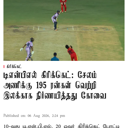
கிரிக்கெட்
டிஎன்பிஎல் கிரிக்கெட்: சேலம்
அணிக்கு 195 ரன்கள் வெற்றி
இலக்காக நிர்ணயித்தது கோவை
Published on
:
06 Aug 2026, 2:24 pm
10-வது டி.என்.பி.எல். 20 ஓவர் கிரிக்கெட் போட்டி