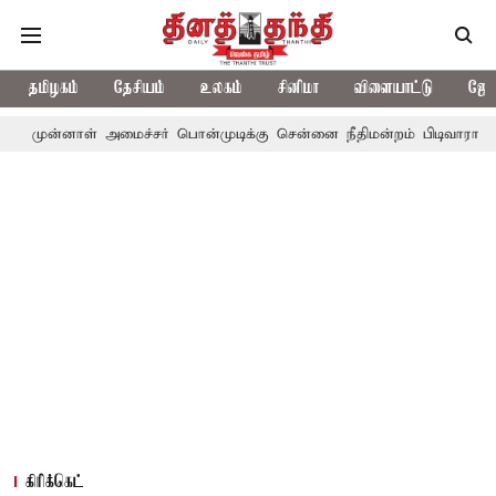
தமிழகம்
தேசியம்
உலகம்
சினிமா
விளையாட்டு
ஜோத
அமைச்சர் பொன்முடிக்கு சென்னை நீதிமன்றம் பிடிவாராண்ட்
தொலைநோ
கிரிக்கெட்