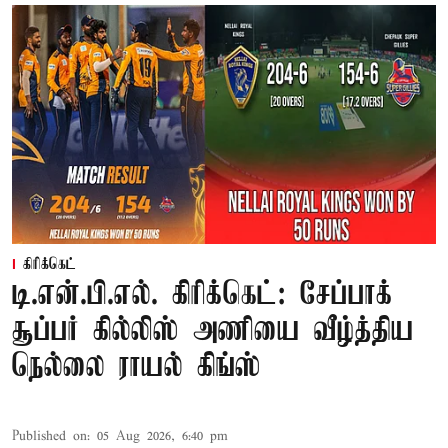
கிரிக்கெட்
டி.என்.பி.எல். கிரிக்கெட்: சேப்பாக்
சூப்பர் கில்லிஸ் அணியை வீழ்த்திய
நெல்லை ராயல் கிங்ஸ்
Published on
:
05 Aug 2026, 6:40 pm