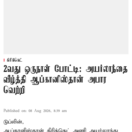
கிரிக்கெட்
2வது ஒருநாள் போட்டி: அயர்லாந்தை
வீழ்த்தி ஆப்கானிஸ்தான் அபார
வெற்றி
Published on
:
08 Aug 2026, 8:39 am
டுப்லின்,
ஆப்கானிஸ்தான்
கிரிக்கெட்
அணி அயர்லாந்து