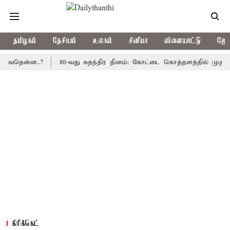
தமிழகம்
தேசியம்
உலகம்
சினிமா
விளையாட்டு
ஜோத
ன்ன..?
80-வது சுதந்திர தினம்: கோட்டை கொத்தளத்தில் முதல் முறைய
கிரிக்கெட்