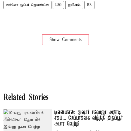
லக்னோ சூப்பர் ஜெயண்ட்ஸ்
LSG
ஐ.பி.எல்.
RR
Show Comments
Related Stories
டிஎன்பிஎல்: துஷார் ரஹேஜா அதிரடி
சதம்... சேப்பாக்கை வீழ்த்தி திருப்பூர்
அபார வெற்றி