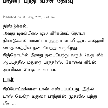
மதுரை பந்து வீச்சு தேர்வு
Published on
:
08 Aug 2026, 9:48 am
திண்டுக்கல்,
10வது டிஎன்பிஎல் டி20
கிரிக்கெட்
தொடர்
திண்டுக்கல் மாவட்டம் நத்தம் எம்.பி.ஆர். கல்லூரி
மைதானத்தில் நடைபெற்று வருகிறது.
இத்தொடரில் இன்று நடைபெற்று வரும் 7வது லீக்
ஆட்டத்தில் மதுரை பாந்தர்ஸ், கோவை கிங்ஸ்
அணிகள் மோத உள்ளன.
டாஸ்
இப்போட்டிக்கான டாஸ் சுண்டப்பட்டது. இதில்
டாஸ் வென்ற மதுரை பாந்தர்ஸ் முதலில் பந்து
வீச் ...