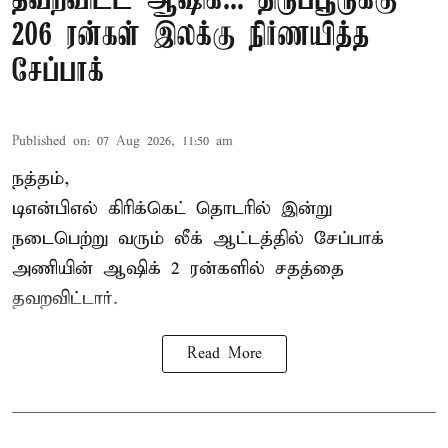
தவறவிட்ட ஆஷிக்... திருப்பூருக்கு
206 ரன்கள் இலக்கு நிர்ணயித்த
சேப்பாக்
Published on
:
07 Aug 2026, 11:50 am
நத்தம்,
டிஎன்பிஎல்
கிரிக்கெட் தொடரில் இன்று
நடைபெற்று வரும் லீக் ஆட்டத்தில் சேப்பாக்
அணியின் ஆஷிக் 2 ரன்களில் சதத்தை
தவறவிட்டார்.
Read More