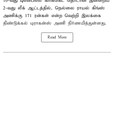
10-வது
டிஎன்பிஎல்
கிரிக்கெட் தொடரின் இன்றைய
2-வது லீக் ஆட்டத்தில், நெல்லை ராயல் கிங்ஸ்
அணிக்கு 171 ரன்கள் என்ற வெற்றி இலக்கை
திண்டுக்கல் டிராகன்ஸ் அணி நிர்ணயித்துள்ளது.
Read More