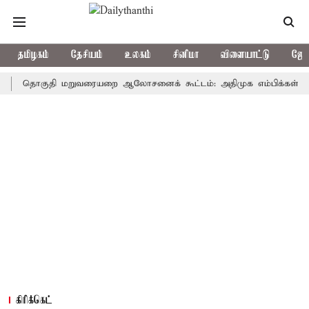
தமிழகம்
தேசியம்
உலகம்
சினிமா
விளையாட்டு
ஜோத
ொகுதி மறுவரையறை ஆலோசனைக் கூட்டம்: அதிமுக எம்பிக்கள் புறக்கணிப
கிரிக்கெட்