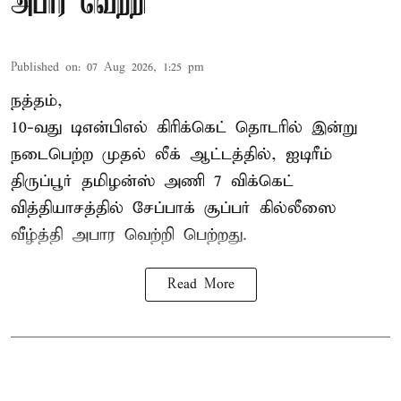
அபார வெற்றி
Published on
:
07 Aug 2026, 1:25 pm
நத்தம்,
10-வது
டிஎன்பிஎல்
கிரிக்கெட் தொடரில் இன்று
நடைபெற்ற முதல் லீக் ஆட்டத்தில், ஐடிரீம்
திருப்பூர் தமிழன்ஸ் அணி 7 விக்கெட்
வித்தியாசத்தில் சேப்பாக் சூப்பர் கில்லீஸை
வீழ்த்தி அபார வெற்றி பெற்றது.
Read More