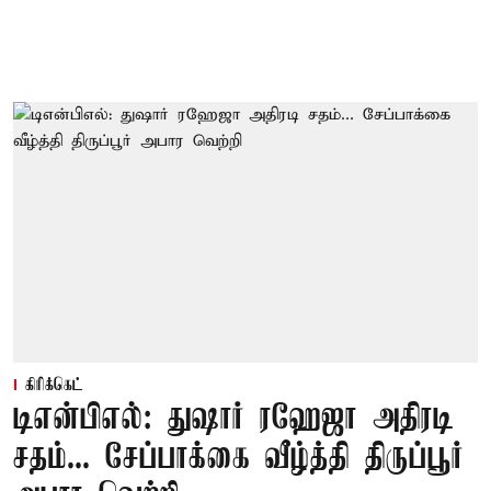
கிரிக்கெட்
டிஎன்பிஎல்: துஷார் ரஹேஜா அதிரடி
சதம்... சேப்பாக்கை வீழ்த்தி திருப்பூர்