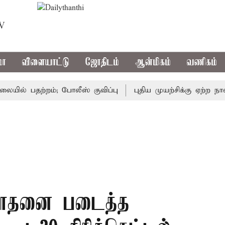
TV
மா
விளையாட்டு
ஜோதிடம்
ஆன்மிகம்
வணிகம்
் பதற்றம்; போலீஸ் குவிப்பு
புதிய முயற்சிக்கு ஏற்ற நாள்..
 சாதனை படைத்த