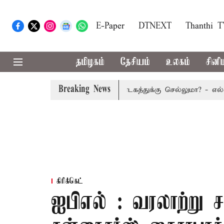
E-Paper
DTNEXT
Thanthi 
தமிழகம்
தேசியம்
உலகம்
சினி
Breaking News
ிழக அரசு பஸ்கள் இன்று கர்நாடகத்துக்கு செல்லுமா? - எல்லையில
கிரிக்கெட்
ஐபிஎல் : வரலாற்று