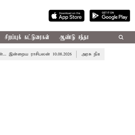
சிறப்புக் கட்டுரைகள்
ஆண்டு சந்தா
. இன்றைய ராசிபலன் 10.08.2026
அரசு நிகழ்ச்சிகளில் தமிழ்த்தாய்