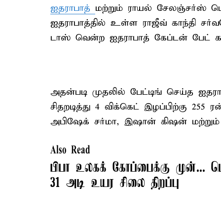
ஐதராபாத்
மற்றும் ராயல் சேலஞ்சர்ஸ் 
ஐதராபாத்தில் உள்ள ராஜீவ் காந்தி சர
டாஸ் வென்ற ஐதராபாத் கேப்டன் பேட் கம்
அதன்படி முதலில் பேட்டிங் செய்த ஐதரா
சிதறடித்து 4 விக்கெட் இழப்பிற்கு 25
அபிஷேக் சர்மா, இஷான் கிஷன் மற்றும
Also Read
பிபா உலகக் கோப்பைக்கு முன்... மெ
31 அடி உயர சிலை திறப்பு