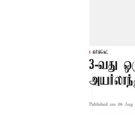
கிரிக்கெட்
3-வது ஒர
அயர்லாந்
X
Published on
:
09 Aug 
டுப்லின்,
ஆப்கானிஸ்தான்