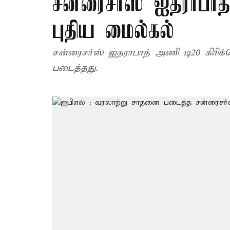
சன்ரைசர்ஸ் ஐதராபாத்..
புதிய மைல்கல்
சன்ரைசர்ஸ் ஐதராபாத் அணி டி20 கிரி
படைத்தது.