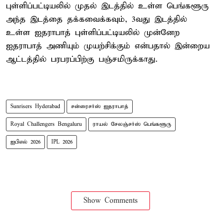
புள்ளிப்பட்டியலில் முதல் இடத்தில் உள்ள பெங்களூரு
அந்த இடத்தை தக்கவைக்கவும், 3வது இடத்தில்
உள்ள ஐதராபாத் புள்ளிப்பட்டியலில் முன்னேற
ஐதராபாத் அணியும் முயற்சிக்கும் என்பதால் இன்றைய
ஆட்டத்தில் பரபரப்பிற்கு பஞ்சமிருக்காது.
Sunrisers Hyderabad
சன்ரைசர்ஸ் ஐதராபாத்
Royal Challengers Bengaluru
ராயல் சேலஞ்சர்ஸ் பெங்களூரு
ஐபிஎல் 2026
IPL 2026
Show Comments