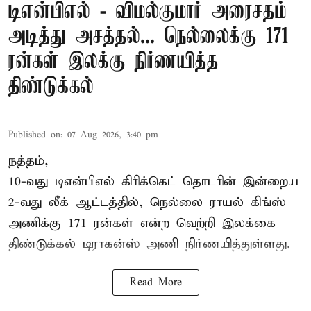
டிஎன்பிஎல் - விமல்குமார் அரைசதம்
அடித்து அசத்தல்... நெல்லைக்கு 171
ரன்கள் இலக்கு நிர்ணயித்த
திண்டுக்கல்
Published on
:
07 Aug 2026, 3:40 pm
நத்தம்,
10-வது
டிஎன்பிஎல்
கிரிக்கெட் தொடரின் இன்றைய
2-வது லீக் ஆட்டத்தில், நெல்லை ராயல் கிங்ஸ்
அணிக்கு 171 ரன்கள் என்ற வெற்றி இலக்கை
திண்டுக்கல் டிராகன்ஸ் அணி நிர்ணயித்துள்ளது.
Read More