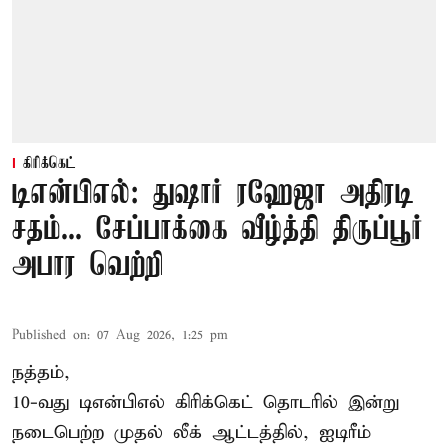
கிரிக்கெட்
டிஎன்பிஎல்: துஷார் ரஹேஜா அதிரடி
சதம்... சேப்பாக்கை வீழ்த்தி திருப்பூர்
அபார வெற்றி
Published on
:
07 Aug 2026, 1:25 pm
நத்தம்,
10-வது
டிஎன்பிஎல்
கிரிக்கெட் தொடரில் இன்று
நடைபெற்ற முதல் லீக் ஆட்டத்தில், ஐடிரீம்