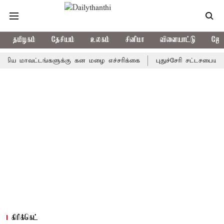
தமிழகம்
தேசியம்
உலகம்
சினிமா
விளையாட்டு
ஜோத
ாவட்டங்களுக்கு கன மழை எச்சரிக்கை
புதுச்சேரி சட்டசபையில் வரும
கிரிக்கெட்