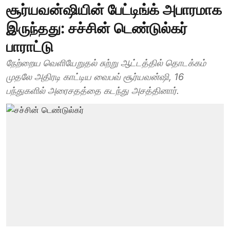
சூர்யவன்ஷியின் பேட்டிங்க் அபாரமாக
இருந்தது: சச்சின் டெண்டுல்கர்
பாராட்டு
நேற்றைய வெளியேறுதல் சுற்று ஆட்டத்தில் தொடக்கம்
முதலே அதிரடி காட்டிய வைபவ் சூர்யவன்ஷி, 16
பந்துகளில் அரைசதத்தை கடந்து அசத்தினார்.