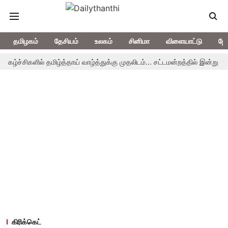
தமிழகம்
தேசியம்
உலகம்
சினிமா
விளையாட்டு
ஜோ
ிகழ்ச்சிகளில் தமிழ்த்தாய் வாழ்த்துக்கு முதலிடம்... சட்டமன்றத்தில் இன்று தனித
கிரிக்கெட்