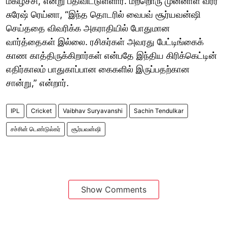
மகிழ்ச்சி,”என்று பதிவிட்டுள்ளார். மற்றொரு முன்னாள் வீரர்
சுரேஷ் ரெய்னா, “இந்த தொடரில் வைபவ் சூர்யவன்ஷி
செய்ததை விவரிக்க அகராதியில் போதுமான
வார்த்தைகள் இல்லை. ரசிகர்கள் அவரது பேட்டிங்கைக்
காண காத்திருக்கிறார்கள் என்பதே இந்திய கிரிக்கெட்டின்
எதிர்காலம் பாதுகாப்பான கைகளில் இருப்பதற்கான
சான்று,” என்றார்.
IPL
Cricket
Vaibhav Suryavanshi
Sachin Tendulkar
சச்சின் டெண்டுல்கர்
சூர்யவன்ஷி
Show Comments